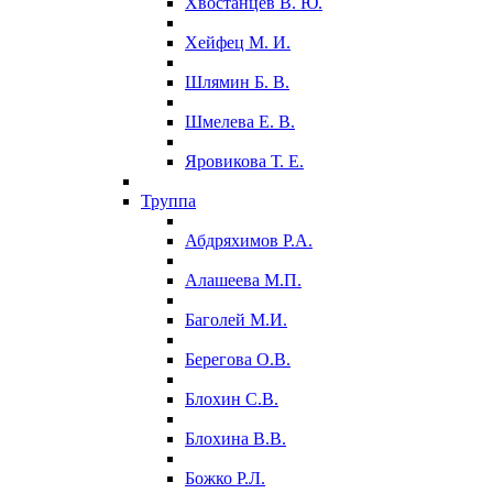
Хвостанцев В. Ю.
Хейфец М. И.
Шлямин Б. В.
Шмелева Е. В.
Яровикова Т. Е.
Труппа
Абдряхимов Р.А.
Алашеева М.П.
Баголей М.И.
Берегова О.В.
Блохин С.В.
Блохина В.В.
Божко Р.Л.