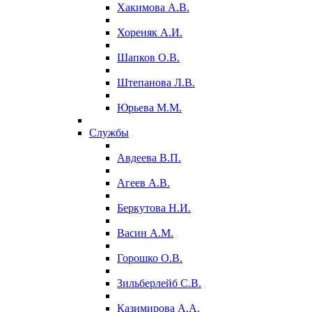
Хакимова А.В.
Хореняк А.И.
Шапков О.В.
Штепанова Л.В.
Юрьева М.М.
Службы
Авдеева В.П.
Агеев А.В.
Беркутова Н.И.
Васин А.М.
Горошко О.В.
Зильберлейб С.В.
Казимирова А.А.