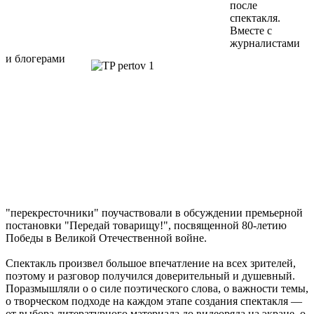
после
спектакля.
Вместе с
журналистами
и блогерами
"перекресточники" поучаствовали в обсуждении премьерной
постановки "Передай товарищу!", посвященной 80-летию
Победы в Великой Отечественной войне.
Спектакль произвел большое впечатление на всех зрителей,
поэтому и разговор получился доверительный и душевный.
Поразмышляли о о силе поэтического слова, о важности темы,
о творческом подходе на каждом этапе создания спектакля —
от выбора литературного материала до видеоряда на экране, о