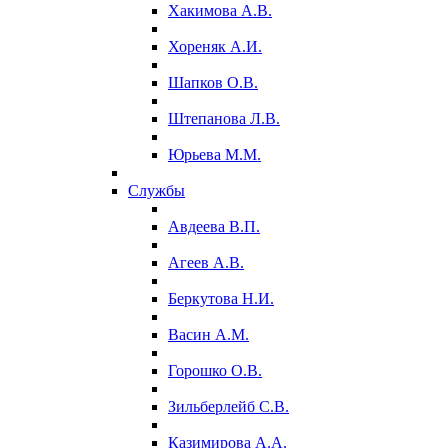
Хакимова А.В.
Хореняк А.И.
Шапков О.В.
Штепанова Л.В.
Юрьева М.М.
Службы
Авдеева В.П.
Агеев А.В.
Беркутова Н.И.
Васин А.М.
Горошко О.В.
Зильберлейб С.В.
Казимирова А.А.