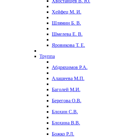
Хвостанцев В. Ю.
Хейфец М. И.
Шлямин Б. В.
Шмелева Е. В.
Яровикова Т. Е.
Труппа
Абдряхимов Р.А.
Алашеева М.П.
Баголей М.И.
Берегова О.В.
Блохин С.В.
Блохина В.В.
Божко Р.Л.