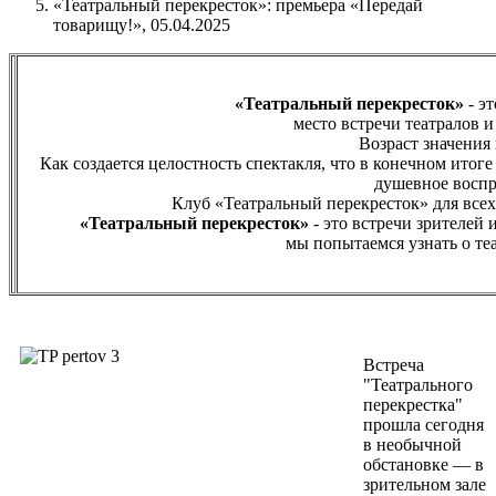
«Театральный перекресток»: премьера «Передай
товарищу!», 05.04.2025
«Театральный перекресток»
- э
место встречи театралов 
Возраст значения 
Как создается целостность спектакля, что в конечном итог
душевное восп
Клуб «Театральный перекресток» для всех т
«Театральный перекресток»
- это встречи зрителей 
мы попытаемся узнать о те
Встреча
"Театрального
перекрестка"
прошла сегодня
в необычной
обстановке — в
зрительном зале