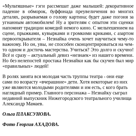
«Мультяшные» гэги рассмешат даже малышей: декоративное
падение в обморок, буффонада преувеличения во многих
деталях, разрываемая о голову картина; будет даже погоня за
угнанным автомобилем! Ну а зрителям с опытом эти сценки
напомнят традиции комедий немого кино. С мельтешением на
сцене, прыжками, кувырками и громкими криками, с азартом
первооткрывателя – Незнайка очень хочет научиться чему-то
важному. Но он, увы, не способен сконцентрироваться на чем-
то одном и достичь мастерства. Учиться? Это долго и скучно!
Всё и сразу – актуальный девиз «незнаек» из нашего времени.
Но без нелепостей простака Незнайки как бы скучен был мир
«правильных» людей!
В ролях занята вся молодая часть труппы театра - они еще
сами по возрасту «вчерашние» дети. Хотя некоторые из них
уже являются молодыми родителями и им есть, с кого брать
наглядный пример. Главного персонажа – Незнайку сыграл
недавний выпускник Нижегородского театрального училища
Александр Мамаев.
Ольга ПЛАКСУНОВА.
Фото Георгия АХАДОВА.