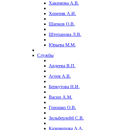
Хакимова А.В.
Хореняк А.И.
Шапков О.В.
Штепанова Л.В.
Юрьева М.М.
Службы
Авдеева В.П.
Агеев А.В.
Беркутова Н.И.
Васин А.М.
Горошко О.В.
Зильберлейб С.В.
Казимирова А.А.