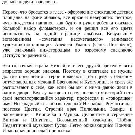
дольше недели взрослого.
Первое, что бросается в глаза - оформление спектакля: детская
площадка на фоне облаков, все яркое и невероятно пестрое,
чуть по-детски наивное, как будто в руках ребенка оказался
большой набор фломастеров, и он решил все его цвета
использовать на одной странице альбома. Визуальным
воплощением «сочетания несочетаемого» занимался
художник-постановщик Алексей Уланов (Санкт-Петербург),
уже знакомый нижегородцам по взрослому спектаклю
«Отпуск по ранению».
Эта сказочная страна Незнайки и его друзей зрителям всех
возрастов хорошо знакома. Поэтому в спектакле не нужны
долгие объяснения - герои врываются на сцену в бешеном
ритме заводных мелодий Бреговича и Кустурицы, и сразу же
располагают к себе, как если бы мы с ними давно жили в
одном дворе. Ведь у каждого героя носовских историй есть
свой неповторяющийся характер, профессия и «говорящее»
имя! Нескладный и любознательный Незнайка. Романтичная
поэтесса Цветик. Строгий врач Пилюлькин. Задиры и
насмешницы - Кнопочка и Мушка. Деловитые и серьезные
Винтик и Шпунтик. Возвышенный художник Тюбик.
Педантичный музыкант Гусля. Легко обижающийся Пончик.
И заводная непоседа Торопыжка!