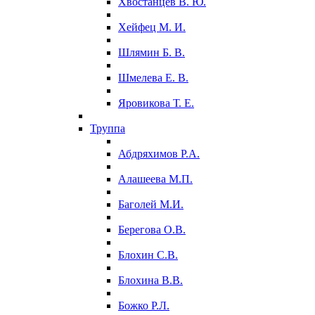
Хвостанцев В. Ю.
Хейфец М. И.
Шлямин Б. В.
Шмелева Е. В.
Яровикова Т. Е.
Труппа
Абдряхимов Р.А.
Алашеева М.П.
Баголей М.И.
Берегова О.В.
Блохин С.В.
Блохина В.В.
Божко Р.Л.