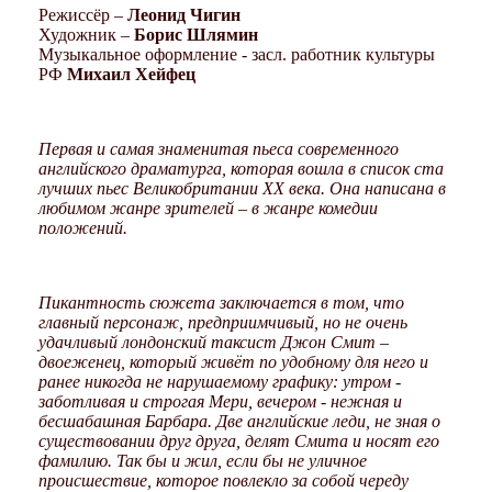
Режиссёр –
Леонид Чигин
Художник –
Борис Шлямин
Музыкальное оформление - засл. работник культуры
РФ
Михаил Хейфец
Первая и самая знаменитая пьеса современного
английского драматурга, которая вошла в список ста
лучших пьес Великобритании ХХ века. Она написана в
любимом жанре зрителей – в жанре комедии
положений.
Пикантность сюжета заключается в том, что
главный персонаж, предприимчивый, но не очень
удачливый лондонский таксист Джон Смит –
двоеженец, который живёт по удобному для него и
ранее никогда не нарушаемому графику: утром -
заботливая и строгая Мери, вечером - нежная и
бесшабашная Барбара. Две английские леди, не зная о
существовании друг друга, делят Смита и носят его
фамилию. Так бы и жил, если бы не уличное
происшествие, которое повлекло за собой череду