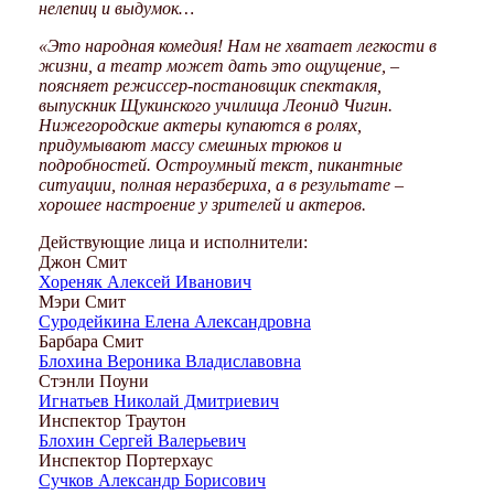
нелепиц и выдумок…
«Это народная комедия! Нам не хватает легкости в
жизни, а театр может дать это ощущение, –
поясняет режиссер-постановщик спектакля,
выпускник Щукинского училища Леонид Чигин.
Нижегородские актеры купаются в ролях,
придумывают массу смешных трюков и
подробностей. Остроумный текст, пикантные
ситуации, полная неразбериха, а в результате –
хорошее настроение у зрителей и актеров.
Действующие лица и исполнители:
Джон Смит
Хореняк Алексей Иванович
Мэри Смит
Суродейкина Елена Александровна
Барбара Смит
Блохина Вероника Владиславовна
Стэнли Поуни
Игнатьев Николай Дмитриевич
Инспектор Траутон
Блохин Сергей Валерьевич
Инспектор Портерхаус
Сучков Александр Борисович