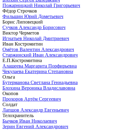
Пожарницкий Николай Григорьевич
Фёдор Строчков
Фильшин Юрий Дометьевич
Борис Липовецкий
Сучков Александр Борисович
Виктор Черметов
Игнатьев Николай Дмитриевич
Иван Костромитин
Омётов Валентин Александрович
Старжинский Иван Александрович
Е.П.Костромитина
Алашеева Маргарита Порфирьевна
Чекулаева Екатерина Степановна
Ольга
Бутерманова Светлана Геннадьевна
Блохина Вероника Владиславовна
Окопов
Прохоров Артём Сергеевич
Солдат
Лапшов Александр Евгеньевич
Телохранитель
Бычков Иван Николаевич
Зерин Евгений Александрович