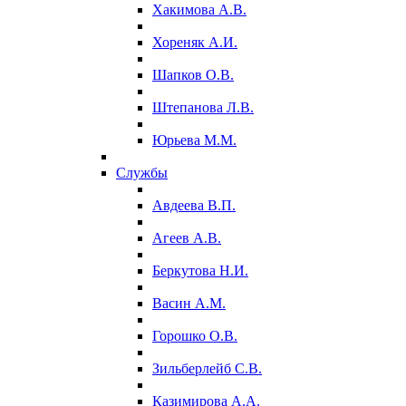
Хакимова А.В.
Хореняк А.И.
Шапков О.В.
Штепанова Л.В.
Юрьева М.М.
Службы
Авдеева В.П.
Агеев А.В.
Беркутова Н.И.
Васин А.М.
Горошко О.В.
Зильберлейб С.В.
Казимирова А.А.