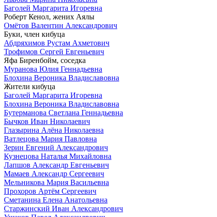
Баголей Маргарита Игоревна
Роберт Кенол, жених Аялы
Омётов Валентин Александрович
Буки, член кибуца
Абдряхимов Рустам Ахметович
Трофимов Сергей Евгеньевич
Яфа Биренбойм, соседка
Муранова Юлия Геннадьевна
Блохина Вероника Владиславовна
Жители кибуца
Баголей Маргарита Игоревна
Блохина Вероника Владиславовна
Бутерманова Светлана Геннадьевна
Бычков Иван Николаевич
Глазырина Алёна Николаевна
Ватлецова Мария Павловна
Зерин Евгений Александрович
Кузнецова Наталья Михайловна
Лапшов Александр Евгеньевич
Мамаев Александр Сергеевич
Мельникова Мария Васильевна
Прохоров Артём Сергеевич
Сметанина Елена Анатольевна
Старжинский Иван Александрович