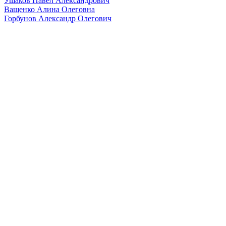
Ушаков Павел Александрович
Ващенко Алина Олеговна
Горбунов Александр Олегович