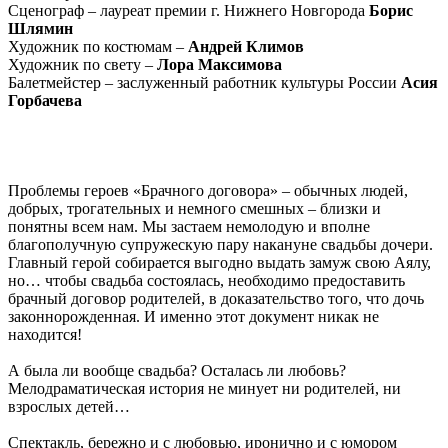
Сценограф – лауреат премии г. Нижнего Новгорода
Борис
Шлямин
Художник по костюмам –
Андрей Климов
Художник по свету –
Лора Максимова
Балетмейстер – заслуженный работник культуры России
Асия
Горбачева
Проблемы героев «Брачного договора» – обычных людей,
добрых, трогательных и немного смешных – близки и
понятны всем нам. Мы застаем немолодую и вполне
благополучную супружескую пару накануне свадьбы дочери.
Главный герой собирается выгодно выдать замуж свою Аялу,
но… чтобы свадьба состоялась, необходимо предоставить
брачный договор родителей, в доказательство того, что дочь
законнорожденная. И именно этот документ никак не
находится!
А была ли вообще свадьба? Осталась ли любовь?
Мелодраматическая история не минует ни родителей, ни
взрослых детей…
Спектакль, бережно и с любовью, иронично и с юмором