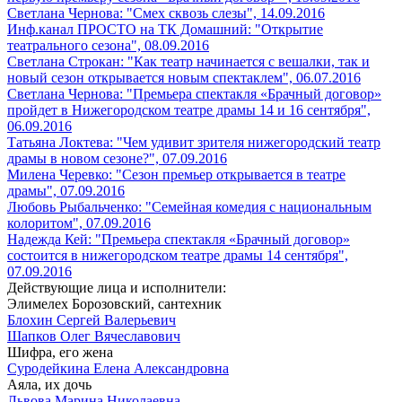
Светлана Чернова: "Смех сквозь слезы", 14.09.2016
Инф.канал ПРОСТО на ТК Домашний: "Открытие
театрального сезона", 08.09.2016
Светлана Строкан: "Как театр начинается с вешалки, так и
новый сезон открывается новым спектаклем", 06.07.2016
Светлана Чернова: "Премьера спектакля «Брачный договор»
пройдет в Нижегородском театре драмы 14 и 16 сентября",
06.09.2016
Татьяна Локтева: "Чем удивит зрителя нижегородский театр
драмы в новом сезоне?", 07.09.2016
Милена Черевко: "Сезон премьер открывается в театре
драмы", 07.09.2016
Любовь Рыбальченко: "Семейная комедия с национальным
колоритом", 07.09.2016
Надежда Кей: "Премьера спектакля «Брачный договор»
состоится в нижегородском театре драмы 14 сентября",
07.09.2016
Действующие лица и исполнители:
Элимелех Борозовский, сантехник
Блохин Сергей Валерьевич
Шапков Олег Вячеславович
Шифра, его жена
Суродейкина Елена Александровна
Аяла, их дочь
Львова Марина Николаевна