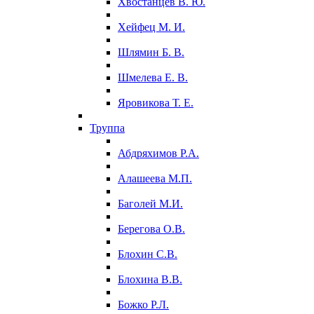
Хвостанцев В. Ю.
Хейфец М. И.
Шлямин Б. В.
Шмелева Е. В.
Яровикова Т. Е.
Труппа
Абдряхимов Р.А.
Алашеева М.П.
Баголей М.И.
Берегова О.В.
Блохин С.В.
Блохина В.В.
Божко Р.Л.