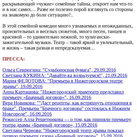
раскрывающий «чужие» семейные тайны, откроет нам что-то
и в нас самих… Разве не полезно порой взглянуть со стороны
на знакомую до боли ситуацию?..
В этой семейной комедии много узнаваемых и неожиданных,
пронзительных и веселых сюжетов, много песен, танцев и
красивой – то удивительно нежной, то хулигански-
зажигательной музыки. Театр – такой яркий и увлекательный,
и жизнь – такая разная и непредсказуемая…
ПРЕССА:
Ольга Севрюгина: "Судьбоносная бумага", 29.09.2016
Светлана КУКИНА: "Давайте-ка возрадуемся!", 21.09.2016
Мария ФЕДОТОВА: "Премьера в Нижегородском театре
драмы", 19.09.2016
Анна Карташова: "Нижегородский драмтеатр представил
премьеру «Брачный договор»", 16.09.2016
Вера Новикова: ""Даст рецепты, как встряхнуть отношения в
браке". Премьера "Брачного договора" состоялась в Нижнем
Новгороде", 16.09.2016
Режиссер Алла Решетникова — о том, как приняли премьеру
театра драмы «Брачный договор», 15.09.2016
Светлана Чернова: "Нижегородский театр драмы показал
первую премьеру сезона «Брачный договор»", 15.09.2016