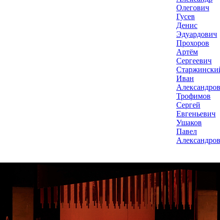
Олегович
Гусев
Денис
Эдуардович
Прохоров
Артём
Сергеевич
Старжински
Иван
Александро
Трофимов
Сергей
Евгеньевич
Ушаков
Павел
Александро