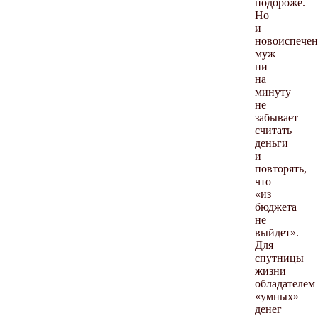
подороже.
Но
и
новоиспече
муж
ни
на
минуту
не
забывает
считать
деньги
и
повторять,
что
«из
бюджета
не
выйдет».
Для
спутницы
жизни
обладателем
«умных»
денег