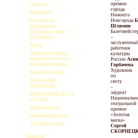
премии
Гастроли
города
Фестивали
Нижнего
Российский
Новгорода
Б
театральный
Шлямин
фестиваль имени
Балетмейсте
М.Горького
–
заслуженны
Видео
работник
Правила продажи,
культуры
возврата билетов и
России
Аси
посещения театра
Горбачева
Художник
Нагрудный знак
по
Театральный
свету
перекресток
–
лауреат
Виртуальный 3D тур
Национальн
по театру
театральной
Наши награды
премии
«Золотая
Пушкинская карта
маска»
Доступная среда
Сергей
СКОРНЕЦ
Новости