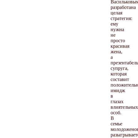
Васильковы
разработана
целая
стратегия:
ему
нужна
не
просто
красивая
жена,
а
презентабел
супруга,
которая
составит
положитель
имидж
в
глазах
влиятельных
особ.
В
семье
молодожено
разыгрывает