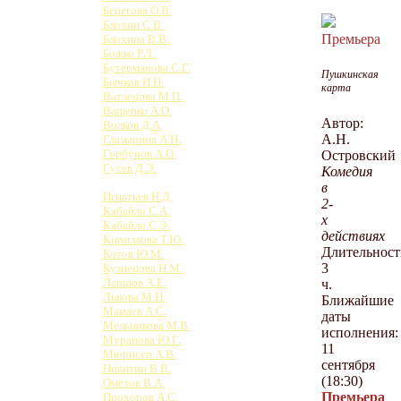
Берегова О.В.
Блохин С.В.
Премьера
Блохина В.В.
Божко Р.Л.
Бутерманова С.Г.
Пушкинская
Бычков И.Н.
карта
Ватлецова М.П.
Ващенко А.О.
Автор:
Волков Д.А.
А.Н.
Глазырина А.Н.
Горбунов А.О.
Островский
Гусев Д.Э.
Комедия
Зерин Е.А.
в
Игнатьев Н.Д.
2-
Кабайло С.А.
х
Кабайло С.Э.
действиях
Кириллова Т.Ю.
Длительност
Котов Ю.М.
3
Кузнецова Н.М.
Лапшов А.Е.
ч.
Львова М.Н.
Ближайшие
Мамаев А.С.
даты
Мельникова М.В.
исполнения:
Муранова Ю.Г.
11
Мюрисеп А.В.
сентября
Никитин В.В.
(18:30)
Омётов В.А.
Премьера
Прохоров А.С.