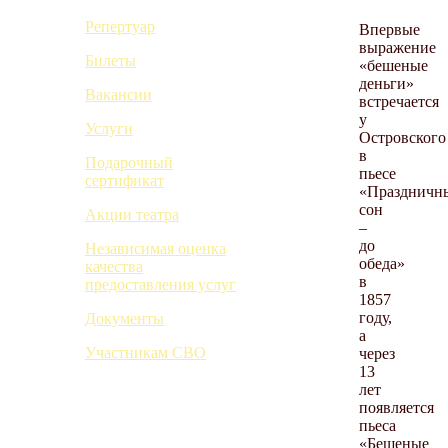
Репертуар
Впервые
выражение
Билеты
«бешеные
деньги»
Вакансии
встречается
у
Услуги
Островского
в
Подарочный
пьесе
сертификат
«Праздничн
сон
Акции театра
–
до
Независимая оценка
обеда»
качества
в
предоставления услуг
1857
году,
Документы
а
Участникам СВО
через
13
лет
появляется
пьеса
«Бешеные