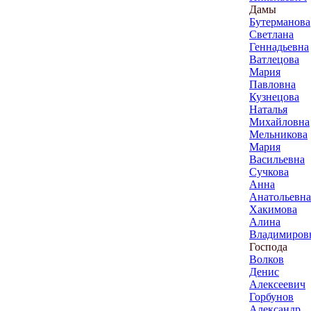
Дамы
Бутерманова
Светлана
Геннадьевна
Ватлецова
Мария
Павловна
Кузнецова
Наталья
Михайловна
Мельникова
Мария
Васильевна
Сучкова
Анна
Анатольевна
Хакимова
Алина
Владимиров
Господа
Волков
Денис
Алексеевич
Горбунов
Александр