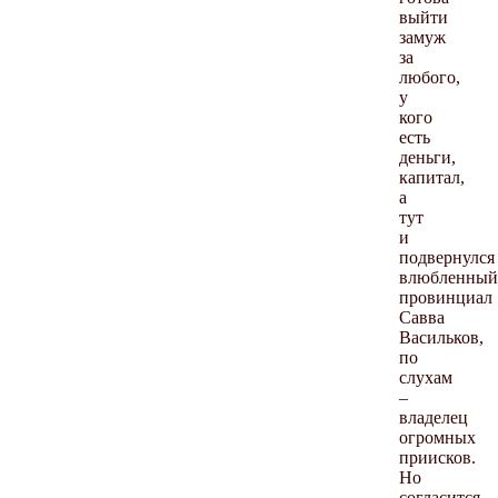
выйти
замуж
за
любого,
у
кого
есть
деньги,
капитал,
а
тут
и
подвернулся
влюбленный
провинциал
Савва
Васильков,
по
слухам
–
владелец
огромных
приисков.
Но
согласится