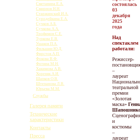
Сметанина Е.А.
состоялась
Смирнов Н.Н.
03
Старжинский И.А.
декабря
Суродейкина Е.А.
2025
Сучков А.Б.
года
Сучкова А.А.
Трофимов С.Е.
Над
Туркова Е.В.
спектаклем
Ушаков П.А.
работали:
Фильшин Ю.Д.
Фирстов А.П.
Фокова В.Ф.
Режиссер-
Фотина М.Н.
постановщи
Хакимова А.В.
–
Хореняк А.И.
лауреат
Шапков О.В.
Национальн
Штепанова Л.В.
театральной
Юрьева М.М.
премии
Службы
«Золотая
маска»
Генн
Галерея памяти
Шапошник
Технические
Сценографи
характеристики
и
костюмы
Контакты
–
Пресса
лауреат