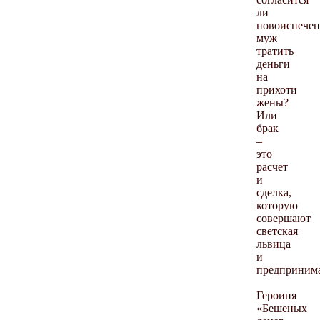
ли
новоиспече
муж
тратить
деньги
на
прихоти
жены?
Или
брак
–
это
расчет
и
сделка,
которую
совершают
светская
львица
и
предпринима
Героиня
«Бешеных