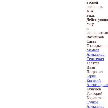
второй
половины
XIX
века.
Действующи
лица
и
исполнители
Васильков
Савва
Геннадьевич
Мамаев
Александр
Сергеевич
Телятев
Иван
Петрович
Зерин
Евгений
Александро
Кучумов
Григорий
Борисович
Сучков
Александр