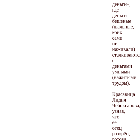
деньги»,
где
деньги
бешеные
(шальные,
коих
сами
не
наживали)
сталкиваютс
с
деньгами
умными
(нажитыми
трудом).
Красавица
Лидия
Чебоксарова
узнав,
что
её
отец
разорён,
готова