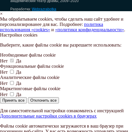
академический театр драмы, 2009–2020
Разработка:
Webrazrabotka
×
Мы обрабатываем cookies, чтобы сделать наш сайт удобнее и
персонализированее для вас. Подробнее:
политика
использования «cookies»
и
«политики конфиденциальности»
.
Настройки cookies
Выберите, какие файлы cookie вы разрешаете использовать:
Необходимые файлы cookie
Нет
Да
Функциональные файлы cookie
Нет
Да
Аналитические файлы cookie
Нет
Да
Маркетинговые файлы cookie
Нет
Да
Принять все
Отклонить все
Для самостоятельной настройки ознакомьтесь с инструкцией
Дополнительные настройки cookies в браузерах
Файлы cookie автоматически загружаются в ваш браузер при
посещении веб-сайта. У вас есть возможность управлять этими