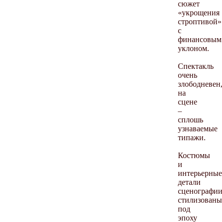
сюжет
«укрощения
строптивой»
с
финансовым
уклоном.
Спектакль
очень
злободневен
на
сцене
–
сплошь
узнаваемые
типажи.
Костюмы
и
интерьерные
детали
сценографи
стилизованы
под
эпоху