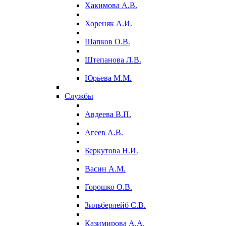
Хакимова А.В.
Хореняк А.И.
Шапков О.В.
Штепанова Л.В.
Юрьева М.М.
Службы
Авдеева В.П.
Агеев А.В.
Беркутова Н.И.
Васин А.М.
Горошко О.В.
Зильберлейб С.В.
Казимирова А.А.