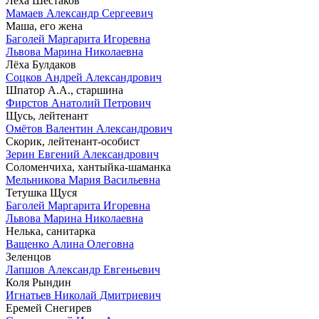
Лёха Шестаков
Мамаев Александр Сергеевич
Маша, его жена
Баголей Маргарита Игоревна
Львова Марина Николаевна
Лёха Булдаков
Соцков Андрей Александрович
Шпатор А.А., старшина
Фирстов Анатолий Петрович
Щусь, лейтенант
Омётов Валентин Александрович
Скорик, лейтенант-особист
Зерин Евгений Александрович
Соломенчиха, хантыйка-шаманка
Мельникова Мария Васильевна
Тетушка Щуся
Баголей Маргарита Игоревна
Львова Марина Николаевна
Нелька, санитарка
Ващенко Алина Олеговна
Зеленцов
Лапшов Александр Евгеньевич
Коля Рындин
Игнатьев Николай Дмитриевич
Еремей Снегирев