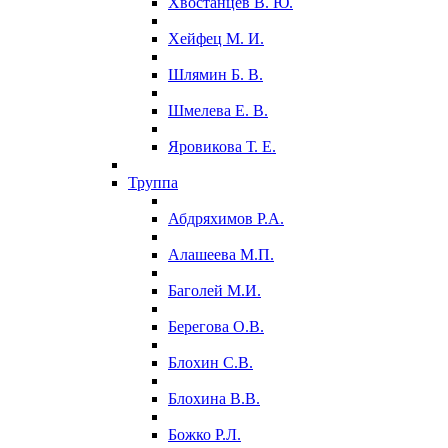
Хвостанцев В. Ю.
Хейфец М. И.
Шлямин Б. В.
Шмелева Е. В.
Яровикова Т. Е.
Труппа
Абдряхимов Р.А.
Алашеева М.П.
Баголей М.И.
Берегова О.В.
Блохин С.В.
Блохина В.В.
Божко Р.Л.