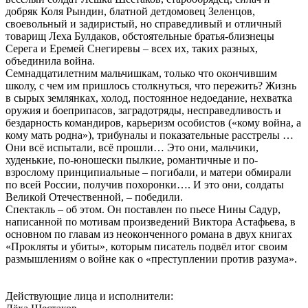
добряк Коля Рындин, блатной детдомовец Зеленцов,
своевольный и задиристый, но справедливый и отличный
товарищ Леха Булдаков, обстоятельные братья-близнецы
Серега и Еремей Снегиревы – всех их, таких разных,
объединила война.
Семнадцатилетним мальчишкам, только что окончившим
школу, с чем им пришлось столкнуться, что пережить? Жизнь
в сырых землянках, холод, постоянное недоедание, нехватка
оружия и боеприпасов, заградотряды, несправедливость и
бездарность командиров, карьеризм особистов («кому война, а
кому мать родна»), трибуналы и показательные расстрелы …
Они всё испытали, всё прошли… Это они, мальчики,
худенькие, по-юношески пылкие, романтичные и по-
взрослому принципиальные – погибали, и матери обмирали
по всей России, получив похоронки…. И это они, солдаты
Великой Отечественной, – победили.
Спектакль – об этом. Он поставлен по пьесе Нины Садур,
написанной по мотивам произведений Виктора Астафьева, в
основном по главам из неоконченного романа в двух книгах
«Прокляты и убиты», которым писатель подвёл итог своим
размышлениям о войне как о «преступлении против разума».
Действующие лица и исполнители: