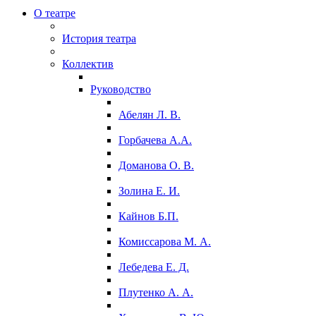
О театре
История театра
Коллектив
Руководство
Абелян Л. В.
Горбачева А.А.
Доманова О. В.
Золина Е. И.
Кайнов Б.П.
Комиссарова М. А.
Лебедева Е. Д.
Плутенко А. А.