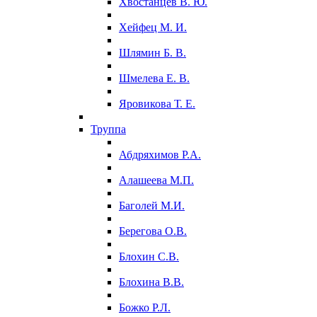
Хвостанцев В. Ю.
Хейфец М. И.
Шлямин Б. В.
Шмелева Е. В.
Яровикова Т. Е.
Труппа
Абдряхимов Р.А.
Алашеева М.П.
Баголей М.И.
Берегова О.В.
Блохин С.В.
Блохина В.В.
Божко Р.Л.