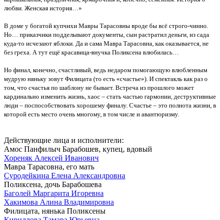
любви. Женская история…»
В доме у богатой купчихи Мавры Тарасовны вроде бы всё строго-чинно.
Но… приказчики подделывают документы, сын растратил деньги, из сада
куда-то исчезают яблоки. Да и сама Мавра Тарасовна, как оказывается, не
без греха. А тут ещё красавица-внучка Поликсена влюбилась…
Но финал, конечно, счастливый, ведь недаром помогающую влюбленным
мудрую няньку зовут Филицата (то есть «счастье»). И спектакль как раз о
том, что счастья по шаблону не бывает. Встреча из прошлого может
кардинально изменить жизнь, хаос – стать частью гармонии, деструктивные
люди – поспособствовать хорошему финалу. Счастье – это полнота жизни, в
которой есть место очень многому, в том числе и авантюризму.
Действующие лица и исполнители:
Амос Панфилыч Барабошев, купец, вдовый
Хореняк Алексей Иванович
Мавра Тарасовна, его мать
Суродейкина Елена Александровна
Поликсена, дочь Барабошева
Баголей Маргарита Игоревна
Хакимова Алина Владимировна
Филицата, нянька Поликсены
Кириллова Тамара Юрьевна