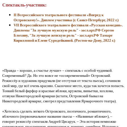
Спектакль-участник:
II Всероссийского театрального фестиваля «Вперед к
Островскому!». Диплом участника (г. Санкт-Петербург, 2022 г.)
VII Всероссийского театрального фестиваля «Русская комедия».
Дипломы "За лучшую мужскую роль" - засл.арт.РФ Сергею
Блохину, "За лучшую женскую роль" - засл.арт.РФ Тамаре
Кирилловой и Елене Суродейкиной. (Ростов-на-Дону, 2022 г.)
«Правда – хорошо, а счастье лучше» – спектакль с особой чудинкой.
Современный? Да. Но это вовсе не «осовремененный» Островский.
Режиссёр и художник придумали (не отступая от текста пьесы), сочинили
свой мир, где всё очень красиво. Сказочное место, куда так хочется попасть.
Тонкий белый фарфор и красные яблоки, кружева, виньетки, хохлома,
отзвуки Нижегородской ярмарки (кстати, Островский бывал на
Нижегородской ярмарке, смотрел представления Ярмарочного театра).
«Хотелось сделать легкого Островского, поэтичного, романтичного,
яблочного (первоначальное название пьесы – «Наливные яблоки»), –
говорит режиссёр спектакля Андрей Цисарук. – Эта история немножко
карнавальная, праздничная, ярмарочная и, конечно, семейная. История о