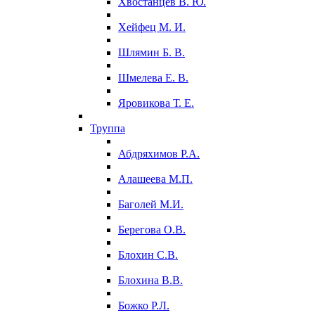
Хвостанцев В. Ю.
Хейфец М. И.
Шлямин Б. В.
Шмелева Е. В.
Яровикова Т. Е.
Труппа
Абдряхимов Р.А.
Алашеева М.П.
Баголей М.И.
Берегова О.В.
Блохин С.В.
Блохина В.В.
Божко Р.Л.