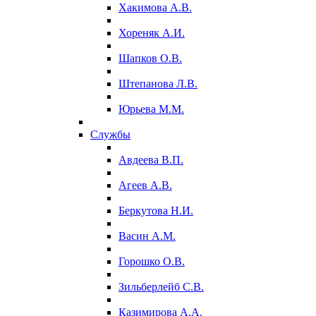
Хакимова А.В.
Хореняк А.И.
Шапков О.В.
Штепанова Л.В.
Юрьева М.М.
Службы
Авдеева В.П.
Агеев А.В.
Беркутова Н.И.
Васин А.М.
Горошко О.В.
Зильберлейб С.В.
Казимирова А.А.