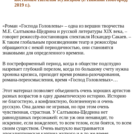
2019 г.).
«Роман «Господа Головлевы» – одна из вершин творчества
М.Е. Салтыкова-Щедрина и русской литературы XIX века, –
говорит режиссёр-постановщик спектакля Искандер Сакаев. –
К таким глобальным произведениям театр и режиссёры
обращаются с некой периодичностью, они становятся
знаковыми для определенного времени.
В постреформенный период, когда в обществе подспудно
назревает глубокий перелом, когда по большому счету нужна
хроника кризиса, приходит время романа-разочарования,
романа-переосмысления, время «Господ Головлевых»…
Этот материал позволяет объединить очень хороших артистов
разных возрастов в одну драматическую историю. Историю
не благостную, а конфликтную, болезненную и очень
русскую. Она далеко не игривая, но при этом очень
чувственная, страстная. У Салтыкова-Щедрина нет
равнодушных персонажей: если уж они ненавидят, то
искренне, если вожделеют, то всем телом, если боятся, то всем
своим существом. Очень выпукло выстраивается
апокалиптическая картина жуткого и в то же время