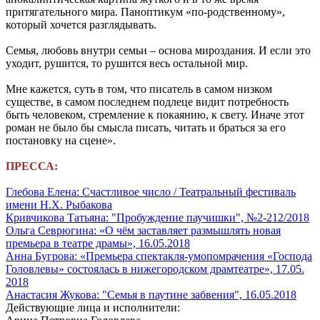
притягательного мира. Паноптикум «по-родственному»,
который хочется разглядывать.
Семья, любовь внутри семьи – основа мироздания. И если это
уходит, рушится, то рушится весь остальной мир.
Мне кажется, суть в том, что писатель в самом низком
существе, в самом последнем подлеце видит потребность
быть человеком, стремление к покаянию, к свету. Иначе этот
роман не было бы смысла писать, читать и браться за его
постановку на сцене».
ПРЕССА:
Глебова Елена: Счастливое число / Театральный фестиваль
имени Н.Х. Рыбакова
Кривчикова Татьяна: "Пробуждение паучишки", №2-212/2018
Ольга Севрюгина: «О чём заставляет размышлять новая
премьера в театре драмы», 16.05.2018
Анна Бугрова: «Премьера спектакля-умопомрачения «Господа
Головлевы» состоялась в нижегородском драмтеатре», 17.05.
2018
Анастасия Жукова: "Семья в паутине забвения", 16.05.2018
Действующие лица и исполнители: