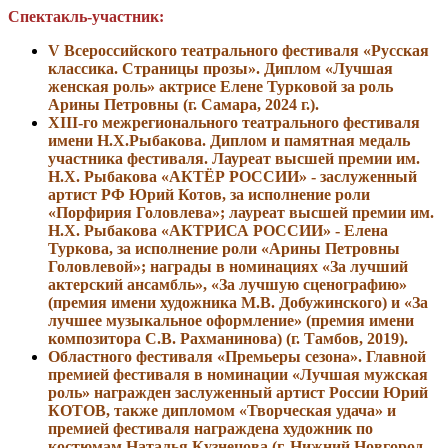
Спектакль-участник:
V Всероссийского театрального фестиваля «Русская
классика. Страницы прозы». Диплом «Лучшая
женская роль» актрисе Елене Турковой за роль
Арины Петровны (г. Самара, 2024 г.).
XIII-го межрегионального театрального фестиваля
имени Н.Х.Рыбакова. Диплом и памятная медаль
участника фестиваля. Лауреат высшей премии им.
Н.Х. Рыбакова «АКТЁР РОССИИ» - заслуженный
артист РФ Юрий Котов, за исполнение роли
«Порфирия Головлева»; лауреат высшей премии
им.
Н.Х. Рыбакова «АКТРИСА РОССИИ»
- Елена
Туркова, за исполнение роли «Арины Петровны
Головлевой»; награды в номинациях «За лучший
актерский ансамбль», «За лучшую сценографию»
(премия имени художника М.В. Добужинского) и «За
лучшее музыкальное оформление» (премия имени
композитора С.В. Рахманинова) (г. Тамбов, 2019).
Областного фестиваля «Премьеры сезона». Главной
премией фестиваля в номинации
«
Лучшая мужская
роль
»
награжден заслуженный артист России Юрий
КОТОВ, также
дипломом «Творческая удача» и
премией фестиваля награждена художник по
костюмам Наталья Кузнецова
(г. Нижний Новгород,