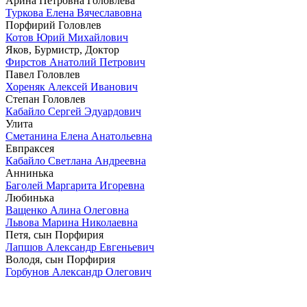
Арина Петровна Головлева
Туркова Елена Вячеславовна
Порфирий Головлев
Котов Юрий Михайлович
Яков, Бурмистр, Доктор
Фирстов Анатолий Петрович
Павел Головлев
Хореняк Алексей Иванович
Степан Головлев
Кабайло Сергей Эдуардович
Улита
Сметанина Елена Анатольевна
Евпраксея
Кабайло Светлана Андреевна
Аннинька
Баголей Маргарита Игоревна
Любинька
Ващенко Алина Олеговна
Львова Марина Николаевна
Петя, сын Порфирия
Лапшов Александр Евгеньевич
Володя, сын Порфирия
Горбунов Александр Олегович