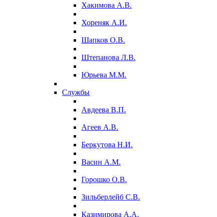
Хакимова А.В.
Хореняк А.И.
Шапков О.В.
Штепанова Л.В.
Юрьева М.М.
Службы
Авдеева В.П.
Агеев А.В.
Беркутова Н.И.
Васин А.М.
Горошко О.В.
Зильберлейб С.В.
Казимирова А.А.