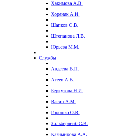
Хакимова А.В.
Хореняк А.И.
Шапков О.В.
Штепанова Л.В.
Юрьева М.М.
Службы
Авдеева В.П.
Агеев А.В.
Беркутова Н.И.
Васин А.М.
Горошко О.В.
Зильберлейб С.В.
Казимирова А.А.