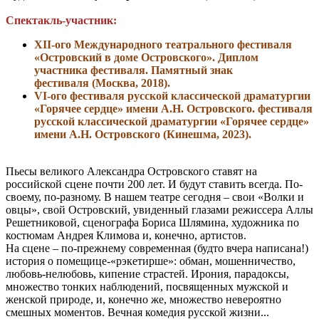
Спектакль-участник:
XII-ого Международного театрального фестиваля
«Островский в доме Островского». Диплом
участника фестиваля.
Памятный знак
фестиваля
(Москва, 2018).
VI-ого фестиваля русской классической драматургии
«Горячее сердце» имени А.Н. Островского. фестиваля
русской классической драматургии «Горячее сердце»
имени А.Н. Островского
(Кинешма, 2023)
.
Пьесы великого Александра Островского ставят на
российской сцене почти 200 лет. И будут ставить всегда. По-
своему, по-разному. В нашем театре сегодня – свои «Волки и
овцы», свой Островский, увиденный глазами режиссера Аллы
Решетниковой, сценографа Бориса Шлямина, художника по
костюмам Андрея Климова и, конечно, артистов.
На сцене – по-прежнему современная (будто вчера написана!)
история о помещице-«рэкетирше»: обман, мошенничество,
любовь-нелюбовь, кипение страстей. Ирония, парадоксы,
множество тонких наблюдений, посвященных мужской и
женской природе, и, конечно же, множество невероятно
смешных моментов. Вечная комедия русской жизни...