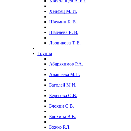
Хвостанцев В. Ю.
Хейфец М. И.
Шлямин Б. В.
Шмелева Е. В.
Яровикова Т. Е.
Труппа
Абдряхимов Р.А.
Алашеева М.П.
Баголей М.И.
Берегова О.В.
Блохин С.В.
Блохина В.В.
Божко Р.Л.