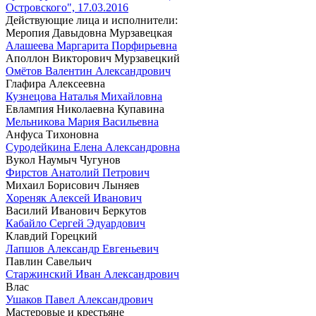
Островского", 17.03.2016
Действующие лица и исполнители:
Меропия Давыдовна Мурзавецкая
Алашеева Маргарита Порфирьевна
Аполлон Викторович Мурзавецкий
Омётов Валентин Александрович
Глафира Алексеевна
Кузнецова Наталья Михайловна
Евлампия Николаевна Купавина
Мельникова Мария Васильевна
Анфуса Тихоновна
Суродейкина Елена Александровна
Вукол Наумыч Чугунов
Фирстов Анатолий Петрович
Михаил Борисович Лыняев
Хореняк Алексей Иванович
Василий Иванович Беркутов
Кабайло Сергей Эдуардович
Клавдий Горецкий
Лапшов Александр Евгеньевич
Павлин Савельич
Старжинский Иван Александрович
Влас
Ушаков Павел Александрович
Мастеровые и крестьяне