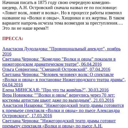
Начиная писать в 1875 году свою очередную комедию-
шедевр, А.Н. Островский сначала назвал ее по пословице:
«Ловит волк, ловят и волка». Но в процессе работы изменил
название на «Волки и овцы». Хищники и их жертвы. В таком
варианте напрочь исчезла тема возмездия за преступления….
Это ли не наше время?!
ПРЕССА:
Анастасия Дудоладова: "Провинциальный анекдот", ноябрь
2016
Светлана Чернова: "Комедию "Волки и овцы" показали в
нижегородском драматическом театре", 06.04.2016
Ольга Севрюгина: "Смешной Островский", 07.04.2016
Светлана Чернова: "Человек человеку волк: О спектакле
«Волки и овцы» в постановке Нижегородского театра драмы",
04.04.2016
Елена МИНСКАЯ: "Про что ты живёшь?", 30.03.2016
Вера Новикова: ""Волки и овцы" вернулись через 70 лет:
костюмы артистам шьют даже по выходным", 21.03.2016
Анастасия Назарова: "Нижегородский театр драмы готовится
к премьере спектакля «Волки и овцы» по пьесе Александра
Островского", 17.03.2016
Светлана Чернова: "Нижегородский театр драмы готовит
премьеру спектакля «Волки и овцы» по пьесе А.Н.