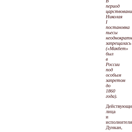
В
период
царствовани
Николая
I
постановка
пьесы
неоднократ
запрещалась
(«Макбет»
был
в
России
под
особым
запретом
до
1860
года).
Действующи
лица
и
исполнители
Дункан,