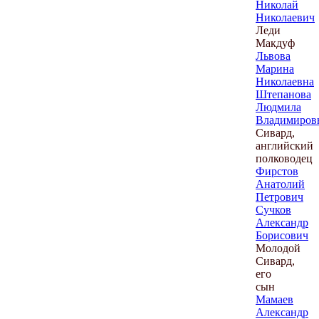
Николай
Николаевич
Леди
Макдуф
Львова
Марина
Николаевна
Штепанова
Людмила
Владимиров
Сивард,
английский
полководец
Фирстов
Анатолий
Петрович
Сучков
Александр
Борисович
Молодой
Сивард,
его
сын
Мамаев
Александр