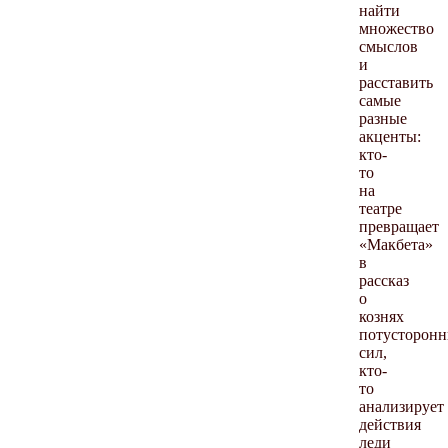
найти
множество
смыслов
и
расставить
самые
разные
акценты:
кто-
то
на
театре
превращает
«Макбета»
в
рассказ
о
кознях
потусторонн
сил,
кто-
то
анализирует
действия
леди