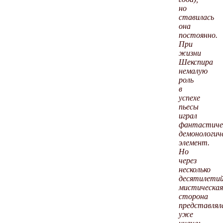
но
ставилась
она
постоянно.
При
жизни
Шекспира
немалую
роль
в
успехе
пьесы
играл
фантастиче
демонологич
элемент.
Но
через
несколько
десятилети
мистическая
сторона
представлял
уже