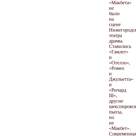
«Макбета»
не
было
на
сцене
Нижегородс
театра
драмы.
Ставились
«Гамлет»
и
«Отелло»,
«Ромео
и
Джульетта»
и
«Ричард
III»,
другие
шекспировс
пьесы,
но
не
«Макбет».
Современна