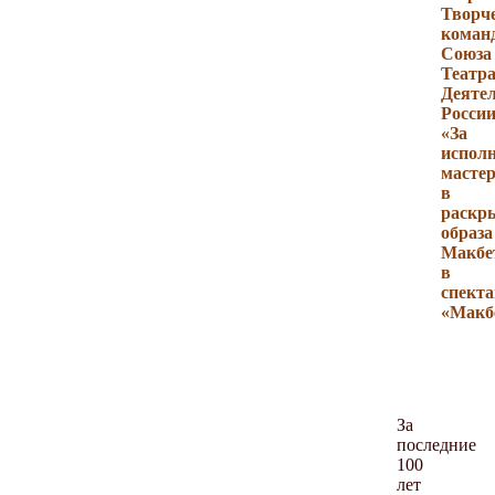
Творч
коман
Союза
Театр
Деяте
Росси
«За
испол
масте
в
раскр
образа
Макбе
в
спекта
«Макб
За
последние
100
лет