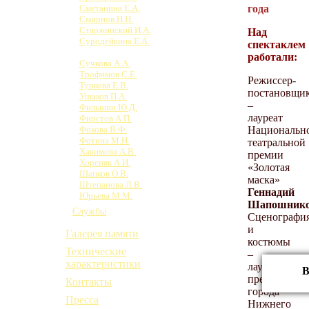
года
Сметанина Е.А.
Смирнов Н.Н.
Старжинский И.А.
Над
Суродейкина Е.А.
спектаклем
Сучков А.Б.
работали:
Сучкова А.А.
Трофимов С.Е.
Режиссер-
Туркова Е.В.
постановщи
Ушаков П.А.
–
Фильшин Ю.Д.
лауреат
Фирстов А.П.
Национальн
Фокова В.Ф.
Фотина М.Н.
театральной
Хакимова А.В.
премии
Хореняк А.И.
«Золотая
Шапков О.В.
маска»
Штепанова Л.В.
Геннадий
Юрьева М.М.
Шапошник
Службы
Сценографи
и
Галерея памяти
костюмы
Технические
–
характеристики
лауреат
В
премии
Контакты
города
Пресса
Нижнего