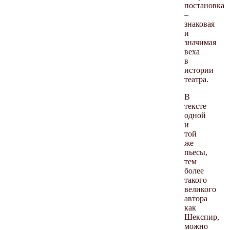
постановка
–
знаковая
и
значимая
веха
в
истории
театра.
В
тексте
одной
и
той
же
пьесы,
тем
более
такого
великого
автора
как
Шекспир,
можно