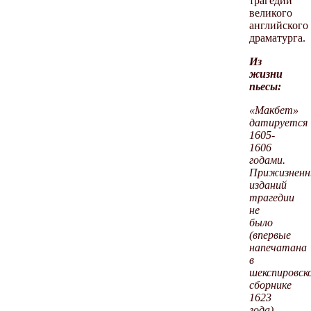
трагедий
великого
английского
драматурга.
Из
жизни
пьесы:
«Макбет»
датируется
1605-
1606
годами.
Прижизненн
изданий
трагедии
не
было
(впервые
напечатана
в
шекспировск
сборнике
1623
года),