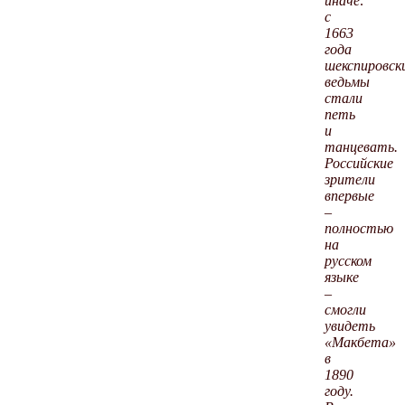
иначе:
с
1663
года
шекспировск
ведьмы
стали
петь
и
танцевать.
Российские
зрители
впервые
–
полностью
на
русском
языке
–
смогли
увидеть
«Макбета»
в
1890
году.