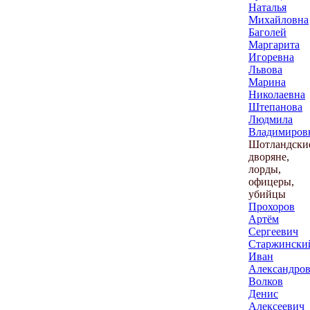
Наталья
Михайловна
Баголей
Маргарита
Игоревна
Львова
Марина
Николаевна
Штепанова
Людмила
Владимиров
Шотландски
дворяне,
лорды,
офицеры,
убийцы
Прохоров
Артём
Сергеевич
Старжински
Иван
Александро
Волков
Денис
Алексеевич