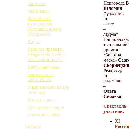
Новгорода
Б
Гастроли
Шлямин
Фестивали
Художник
по
Российский
свету
театральный
–
фестиваль имени
лауреат
М.Горького
Национальн
Видео
театральной
Правила продажи,
премии
возврата билетов и
«Золотая
посещения театра
маска»
Серг
Скорнецки
Нагрудный знак
Режиссер
Театральный
по
перекресток
пластике
–
Виртуальный 3D тур
Ольга
по театру
Семаева
Наши награды
Спектакль-
Пушкинская карта
участник:
Доступная среда
ХI
Россий
Новости