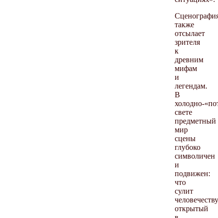
Сценографи
также
отсылает
зрителя
к
древним
мифам
и
легендам.
В
холодно-«по
свете
предметный
мир
сцены
глубоко
символичен
и
подвижен:
что
сулит
человечеств
открытый
в