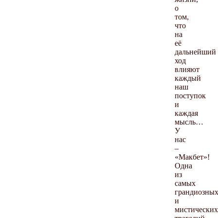
о
том,
что
на
её
дальнейший
ход
влияют
каждый
наш
поступок
и
каждая
мысль…
У
нас
–
«Макбет»!
Одна
из
самых
грандиозны
и
мистических