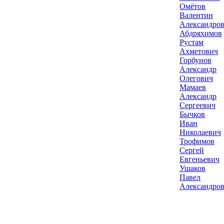
Омётов
Валентин
Александро
Абдряхимов
Рустам
Ахметович
Горбунов
Александр
Олегович
Мамаев
Александр
Сергеевич
Бычков
Иван
Николаевич
Трофимов
Сергей
Евгеньевич
Ушаков
Павел
Александро