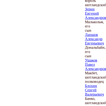
король
шотландски
Зерин
Евгений
Александро
Малькольм,
его
сын
Лапшов
Александр
Евгеньевич
Дональбайн,
его
сын
Ушаков
Павел
Александро
Макбет,
шотландски
полководец
Блохин
Сергей
Валерьевич
Банко,
шотландски