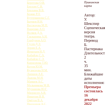
Пушкинская
Берегова О.В.
карта
Блохин С.В.
Блохина В.В.
Божко Р.Л.
Автор:
Бутерманова С.Г.
У.
Бычков И.Н.
Шекспир
Ватлецова М.П.
Сценическая
Ващенко А.О.
версия
Волков Д.А.
театра.
Глазырина А.Н.
Перевод
Горбунов А.О.
Гусев Д.Э.
Б.
Зерин Е.А.
Пастернака
Игнатьев Н.Д.
Длительност
Кабайло С.А.
2
Кабайло С.Э.
ч.
Кириллова Т.Ю.
35
Котов Ю.М.
мин.
Кузнецова Н.М.
Ближайшие
Лапшов А.Е.
Львова М.Н.
даты
Мамаев А.С.
исполнения:
Мельникова М.В.
Премьера
Муранова Ю.Г.
состоялась
Мюрисеп А.В.
16
Никитин В.В.
декабря
Омётов В.А.
2022
Прохоров А.С.