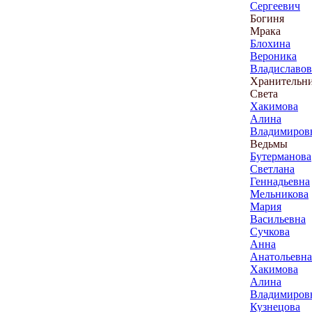
Сергеевич
Богиня
Мрака
Блохина
Вероника
Владиславов
Хранительн
Света
Хакимова
Алина
Владимиров
Ведьмы
Бутерманова
Светлана
Геннадьевна
Мельникова
Мария
Васильевна
Сучкова
Анна
Анатольевна
Хакимова
Алина
Владимиров
Кузнецова