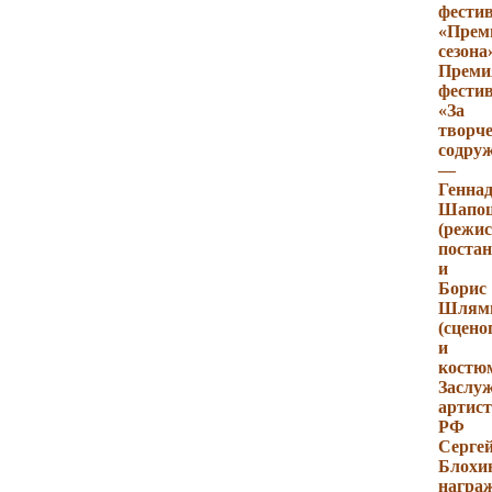
фести
«Прем
сезона
Преми
фести
«За
творче
содру
—
Генна
Шапо
(режис
поста
и
Борис
Шлям
(сцено
и
костю
Заслу
артист
РФ
Серге
Блохи
награ