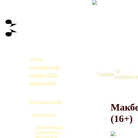
Афиша
Архив
Сентябрь 2026
О
Главная
Октябрь 2026
театре
Колл
Ноябрь 2026
О театре
История театра
Макб
Коллектив
Руководство
(16+)
Труппа
Абдряхимов Р.А.
Алашеева М.П.
Баголей М.И.