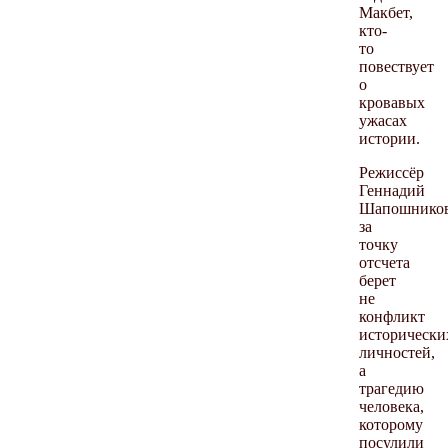
Макбет,
кто-
то
повествует
о
кровавых
ужасах
истории.
Режиссёр
Геннадий
Шапошнико
за
точку
отсчета
берет
не
конфликт
исторически
личностей,
а
трагедию
человека,
которому
посулили