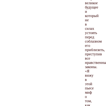
великое
будущее
и
который
не
в
силах
устоять
перед
соблазном
его
приблизить,
преступив
все
нравственны
законы.
«Я
вижу
в
этой
пьесе
миф
о
том,
как