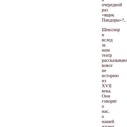
очередной
раз
«ящик
Пандоры»?..
Шекспир
и
вслед
за
ним
театр
рассказываю
вовсе
не
историю
из
XVII
века.
Они
говорят
о
нас,
о
нашей
жизни,