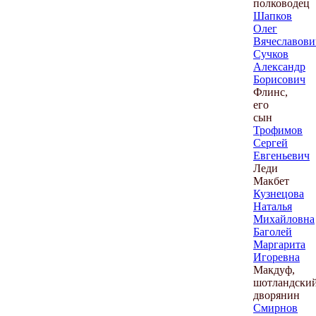
полководец
Шапков
Олег
Вячеславови
Сучков
Александр
Борисович
Флинс,
его
сын
Трофимов
Сергей
Евгеньевич
Леди
Макбет
Кузнецова
Наталья
Михайловна
Баголей
Маргарита
Игоревна
Макдуф,
шотландски
дворянин
Смирнов