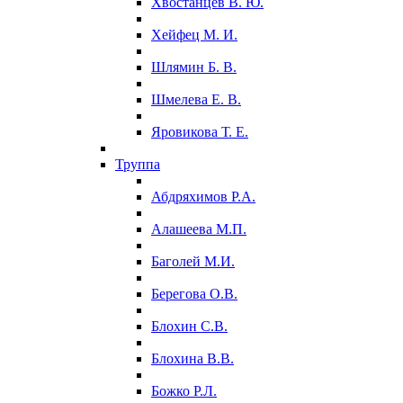
Хвостанцев В. Ю.
Хейфец М. И.
Шлямин Б. В.
Шмелева Е. В.
Яровикова Т. Е.
Труппа
Абдряхимов Р.А.
Алашеева М.П.
Баголей М.И.
Берегова О.В.
Блохин С.В.
Блохина В.В.
Божко Р.Л.