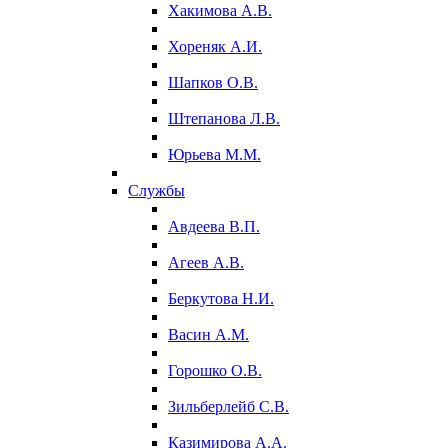
Хакимова А.В.
Хореняк А.И.
Шапков О.В.
Штепанова Л.В.
Юрьева М.М.
Службы
Авдеева В.П.
Агеев А.В.
Беркутова Н.И.
Васин А.М.
Горошко О.В.
Зильберлейб С.В.
Казимирова А.А.