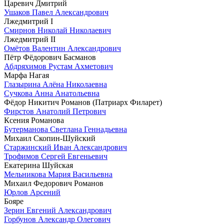
Царевич Дмитрий
Ушаков Павел Александрович
Лжедмитрий I
Смирнов Николай Николаевич
Лжедмитрий II
Омётов Валентин Александрович
Пётр Фёдорович Басманов
Абдряхимов Рустам Ахметович
Марфа Нагая
Глазырина Алёна Николаевна
Сучкова Анна Анатольевна
Фёдор Никитич Романов (Патриарх Филарет)
Фирстов Анатолий Петрович
Ксения Романова
Бутерманова Светлана Геннадьевна
Михаил Скопин-Шуйский
Старжинский Иван Александрович
Трофимов Сергей Евгеньевич
Екатерина Шуйская
Мельникова Мария Васильевна
Михаил Федорович Романов
Юрлов Арсений
Бояре
Зерин Евгений Александрович
Горбунов Александр Олегович