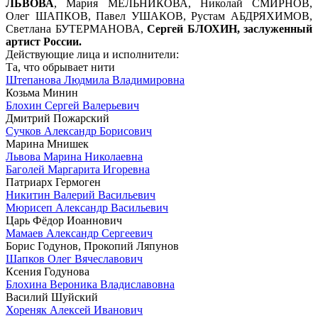
ЛЬВОВА
, Мария МЕЛЬНИКОВА, Николай СМИРНОВ,
Олег ШАПКОВ, Павел УШАКОВ, Рустам АБДРЯХИМОВ,
Светлана БУТЕРМАНОВА,
Сергей БЛОХИН, заслуженный
артист России.
Действующие лица и исполнители:
Та, что обрывает нити
Штепанова Людмила Владимировна
Козьма Минин
Блохин Сергей Валерьевич
Дмитрий Пожарский
Сучков Александр Борисович
Марина Мнишек
Львова Марина Николаевна
Баголей Маргарита Игоревна
Патриарх Гермоген
Никитин Валерий Васильевич
Мюрисеп Александр Васильевич
Царь Фёдор Иоаннович
Мамаев Александр Сергеевич
Борис Годунов, Прокопий Ляпунов
Шапков Олег Вячеславович
Ксения Годунова
Блохина Вероника Владиславовна
Василий Шуйский
Хореняк Алексей Иванович