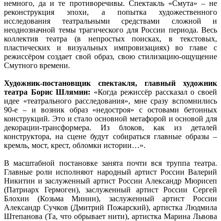
немного, да и те противоречивы. Спектакль «Смута» – не
реконструкция эпохи, а попытка художественного
исследования театральными средствами сложной и
неоднозначной темы трагического для России периода. Весь
коллектив театра (в непростых поисках, в текстовых,
пластических и визуальных импровизациях) во главе с
режиссёром создает свой образ, свою стилизацию-ощущение
Смутного времени.
Художник-постановщик спектакля, главный художник
театра Борис Шлямин:
«Когда режиссёр рассказал о своей
идее «театрального расследования», мне сразу вспомнились
90-е – и возник образ «недостроя» с остовами бетонных
конструкций. Это и стало основной метафорой и основой для
декорации-трансформера. Из блоков, как из деталей
конструктора, на сцене будут собираться главные образы –
кремль, мост, крест, обломки истории…».
В масштабной постановке занята почти вся труппа театра.
Главные роли исполняют народный артист России Валерий
Никитин и заслуженный артист России Александр Мюрисеп
(Патриарх Гермоген), заслуженный артист России Сергей
Блохин (Козьма Минин), заслуженный артист России
Александр Сучков (Дмитрий Пожарский), артистка Людмила
Штепанова (Та, что обрывает нити), артистка Марина Львова