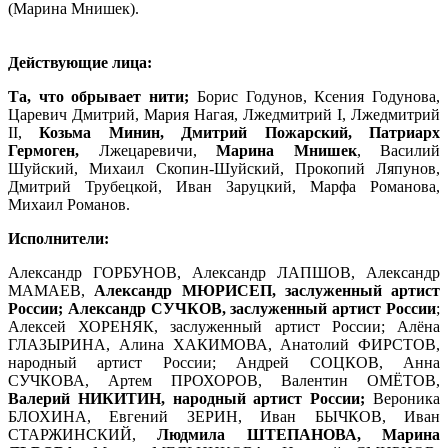
(Марина Мнишек).
Действующие лица:
Та, что обрывает нити;
Борис Годунов, Ксения Годунова,
Царевич Дмитрий, Мария Нагая, Лжедмитрий I, Лжедмитрий
II,
Козьма Минин, Дмитрий Пожарский,
Патриарх
Гермоген,
Лжецаревичи,
Марина Мнишек
, Василий
Шуйский, Михаил Скопин-Шуйский, Прокопий Ляпунов,
Дмитрий Трубецкой, Иван Заруцкий, Марфа Романова,
Михаил Романов.
Исполнители:
Александр ГОРБУНОВ, Александр ЛАПШОВ, Александр
МАМАЕВ,
Александр МЮРИСЕП,
заслуженный артист
России;
Александр СУЧКОВ,
заслуженный артист России
;
Алексей ХОРЕНЯК, заслуженный артист России; Алёна
ГЛАЗЫРИНА, Алина ХАКИМОВА, Анатолий ФИРСТОВ,
народный артист России; Андрей СОЦКОВ, Анна
СУЧКОВА, Артем ПРОХОРОВ, Валентин ОМЁТОВ,
Валерий НИКИТИН, народный артист России;
Вероника
БЛОХИНА, Евгений ЗЕРИН, Иван БЫЧКОВ, Иван
СТАРЖИНСКИЙ,
Людмила ШТЕПАНОВА, Марина