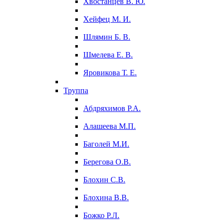
Хвостанцев В. Ю.
Хейфец М. И.
Шлямин Б. В.
Шмелева Е. В.
Яровикова Т. Е.
Труппа
Абдряхимов Р.А.
Алашеева М.П.
Баголей М.И.
Берегова О.В.
Блохин С.В.
Блохина В.В.
Божко Р.Л.