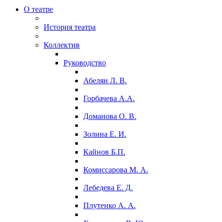
О театре
История театра
Коллектив
Руководство
Абелян Л. В.
Горбачева А.А.
Доманова О. В.
Золина Е. И.
Кайнов Б.П.
Комиссарова М. А.
Лебедева Е. Д.
Плутенко А. А.