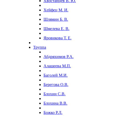
Хвостанцев В. Ю.
Хейфец М. И.
Шлямин Б. В.
Шмелева Е. В.
Яровикова Т. Е.
Труппа
Абдряхимов Р.А.
Алашеева М.П.
Баголей М.И.
Берегова О.В.
Блохин С.В.
Блохина В.В.
Божко Р.Л.