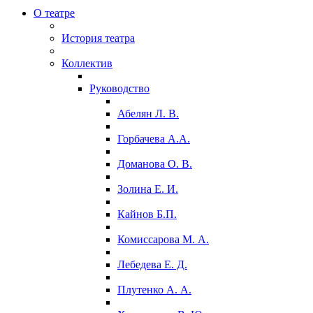
О театре
История театра
Коллектив
Руководство
Абелян Л. В.
Горбачева А.А.
Доманова О. В.
Золина Е. И.
Кайнов Б.П.
Комиссарова М. А.
Лебедева Е. Д.
Плутенко А. А.