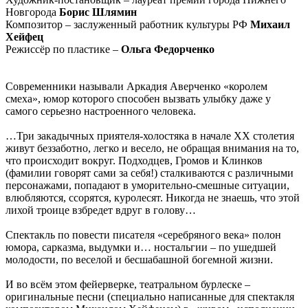
Новгорода
Борис Шлямин
Композитор – заслуженный работник культуры РФ
Михаил
Хейфец
Режиссёр по пластике –
Ольга Федорченко
Современники называли Аркадия Аверченко «королем
смеха», юмор которого способен вызвать улыбку даже у
самого серьезно настроенного человека.
…Три закадычных приятеля-холостяка в начале XX столетия
живут беззаботно, легко и весело, не обращая внимания на то,
что происходит вокруг. Подходцев, Громов и Клинков
(фамилии говорят сами за себя!) сталкиваются с различными
персонажами, попадают в уморительно-смешные ситуации,
влюбляются, ссорятся, куролесят. Никогда не знаешь, что этой
лихой троице взбредет вдруг в голову…
Спектакль по повести писателя «серебряного века» полон
юмора, сарказма, выдумки и… ностальгии – по ушедшей
молодости, по веселой и бесшабашной богемной жизни.
И во всём этом фейерверке, театральном бурлеске –
оригинальные песни (специально написанные для спектакля