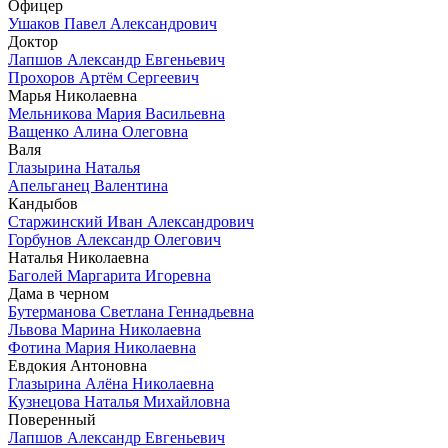
Офицер
Ушаков Павел Александрович
Доктор
Лапшов Александр Евгеньевич
Прохоров Артём Сергеевич
Марья Николаевна
Мельникова Мария Васильевна
Ващенко Алина Олеговна
Валя
Глазырина Наталья
Апельганец Валентина
Кандыбов
Старжинский Иван Александрович
Горбунов Александр Олегович
Наталья Николаевна
Баголей Маргарита Игоревна
Дама в черном
Бутерманова Светлана Геннадьевна
Львова Марина Николаевна
Фотина Мария Николаевна
Евдокия Антоновна
Глазырина Алёна Николаевна
Кузнецова Наталья Михайловна
Поверенный
Лапшов Александр Евгеньевич