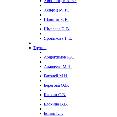
Хвостанцев В. Ю.
Хейфец М. И.
Шлямин Б. В.
Шмелева Е. В.
Яровикова Т. Е.
Труппа
Абдряхимов Р.А.
Алашеева М.П.
Баголей М.И.
Берегова О.В.
Блохин С.В.
Блохина В.В.
Божко Р.Л.