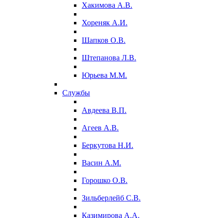
Хакимова А.В.
Хореняк А.И.
Шапков О.В.
Штепанова Л.В.
Юрьева М.М.
Службы
Авдеева В.П.
Агеев А.В.
Беркутова Н.И.
Васин А.М.
Горошко О.В.
Зильберлейб С.В.
Казимирова А.А.