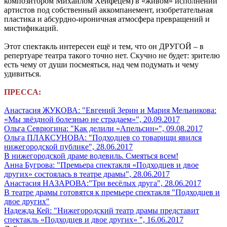
композитором Михаилом Хейфецем) в «живом» исполнении
артистов под собственный аккомпанемент, изобретательная
пластика и абсурдно-ироничная атмосфера превращений и
мистификаций.
Этот спектакль интересен ещё и тем, что он ДРУГОЙ – в
репертуаре театра такого точно нет. Скучно не будет: зрителю
есть чему от души посмеяться, над чем подумать и чему
удивиться.
ПРЕССА:
Анастасия ЖУКОВА: "Евгений Зерин и Мария Мельникова:
«Мы звёздной болезнью не страдаем»", 20.09.2017
Ольга Севрюгина: "Как делили «Апельсин»", 09.08.2017
Ольга ПЛАКСУНОВА: "Подходцев со товарищи явился
нижегородской публике", 28.06.2017
В нижегородской драме водевиль. Смеяться всем!
Анна Бугрова: "Премьера спектакля «Подходцев и двое
других» состоялась в театре драмы", 28.06.2017
Анастасия НАЗАРОВА:"Три весёлых друга", 28.06.2017
В театре драмы готовятся к премьере спектакля "Подходцев и
двое других"
Надежда Кей: "Нижегородский театр драмы представит
спектакль «Подходцев и двое других» ", 16.06.2017