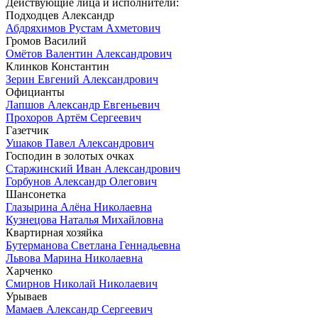
Действующие лица и исполнители:
Подходцев Александр
Абдряхимов Рустам Ахметович
Громов Василий
Омётов Валентин Александрович
Клинков Константин
Зерин Евгений Александрович
Официанты
Лапшов Александр Евгеньевич
Прохоров Артём Сергеевич
Газетчик
Ушаков Павел Александрович
Господин в золотых очках
Старжинский Иван Александрович
Горбунов Александр Олегович
Шансонетка
Глазырина Алёна Николаевна
Кузнецова Наталья Михайловна
Квартирная хозяйка
Бутерманова Светлана Геннадьевна
Львова Марина Николаевна
Харченко
Смирнов Николай Николаевич
Урываев
Мамаев Александр Сергеевич