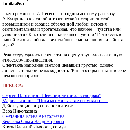
Горбачёва
Пьеса режиссера А.Песегова по одноименному рассказу
А.Куприна о красивой и трагической истории чистой
возвышенной и заранее обреченной любви, история
сентиментальная и трогательная. Что важнее – чувства или
условности? Как отличить настоящее чувство? И что есть в
нашей жизни любовь – величайшее счастье или величайшая
мука?
Режиссеру удалось перенести на сцену хрупкую поэтичную
атмосферу произведения.
Спектакль наполнен светлой щемящей грустью, однако,
лишен фатальной безысходности. Финал открыт и таит в себе
немало сюрпризов…
ПРЕССА:
Сергей Плотицин "Шекспир не писал мелодрам"
Мария Тихонова "Пока мы живы - все возможно… "
Действующие лица и исполнители:
Вера Николаевна
Сметанина Елена Анатольевна
Берегова Ольга Владимировна
Князь Василий Львович, ее муж