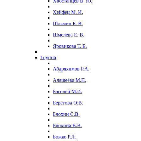
Хвостанцев В. Ю.
Хейфец М. И.
Шлямин Б. В.
Шмелева Е. В.
Яровикова Т. Е.
Труппа
Абдряхимов Р.А.
Алашеева М.П.
Баголей М.И.
Берегова О.В.
Блохин С.В.
Блохина В.В.
Божко Р.Л.