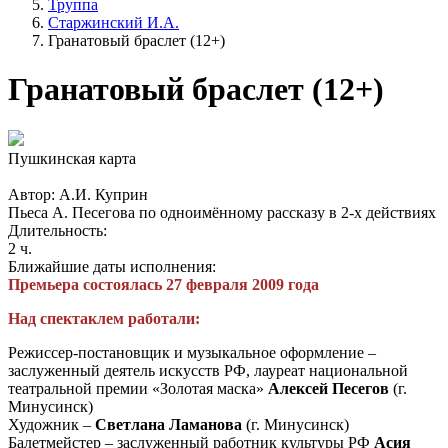
Труппа
Старжинский И.А.
Гранатовый браслет (12+)
Гранатовый браслет (12+)
Пушкинская карта
Автор: А.И. Куприн
Пьеса А. Песегова по одноимённому рассказу в 2-х действиях
Длительность:
2 ч.
Ближайшие даты исполнения:
Премьера состоялась 27 февраля 2009 года
Над спектаклем работали:
Режиссер-постановщик и музыкальное оформление –
заслуженный деятель искусств РФ, лауреат национальной
театральной премии «Золотая маска»
Алексей Песегов
(г.
Минусинск)
Художник –
Светлана Ламанова
(г. Минусинск)
Балетмейстер – заслуженный работник культуры РФ
Асия