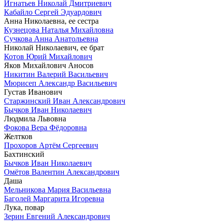
Игнатьев Николай Дмитриевич
Кабайло Сергей Эдуардович
Анна Николаевна, ее сестра
Кузнецова Наталья Михайловна
Сучкова Анна Анатольевна
Николай Николаевич, ее брат
Котов Юрий Михайлович
Яков Михайлович Аносов
Никитин Валерий Васильевич
Мюрисеп Александр Васильевич
Густав Иванович
Старжинский Иван Александрович
Бычков Иван Николаевич
Людмила Львовна
Фокова Вера Фёдоровна
Желтков
Прохоров Артём Сергеевич
Бахтинский
Бычков Иван Николаевич
Омётов Валентин Александрович
Даша
Мельникова Мария Васильевна
Баголей Маргарита Игоревна
Лука, повар
Зерин Евгений Александрович