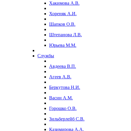
Хакимова А.В.
Хореняк А.И.
Шапков О.В.
Штепанова Л.В.
Юрьева М.М.
Службы
Авдеева В.П.
Агеев А.В.
Беркутова Н.И.
Васин А.М.
Горошко О.В.
Зильберлейб С.В.
Казимирова А.А.