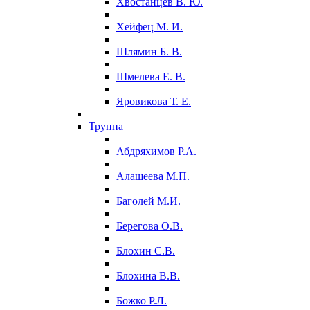
Хвостанцев В. Ю.
Хейфец М. И.
Шлямин Б. В.
Шмелева Е. В.
Яровикова Т. Е.
Труппа
Абдряхимов Р.А.
Алашеева М.П.
Баголей М.И.
Берегова О.В.
Блохин С.В.
Блохина В.В.
Божко Р.Л.