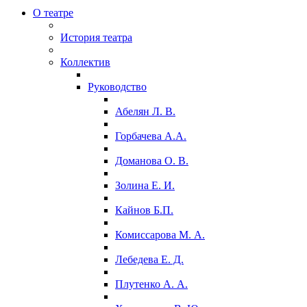
О театре
История театра
Коллектив
Руководство
Абелян Л. В.
Горбачева А.А.
Доманова О. В.
Золина Е. И.
Кайнов Б.П.
Комиссарова М. А.
Лебедева Е. Д.
Плутенко А. А.