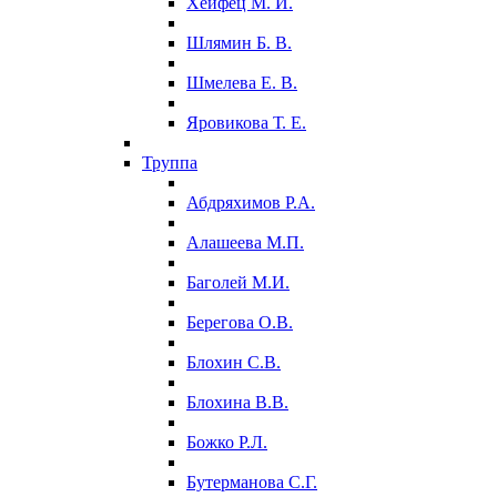
Хейфец М. И.
Шлямин Б. В.
Шмелева Е. В.
Яровикова Т. Е.
Труппа
Абдряхимов Р.А.
Алашеева М.П.
Баголей М.И.
Берегова О.В.
Блохин С.В.
Блохина В.В.
Божко Р.Л.
Бутерманова С.Г.