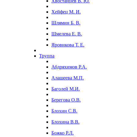
Хвостанцев В. Ю.
Хейфец М. И.
Шлямин Б. В.
Шмелева Е. В.
Яровикова Т. Е.
Труппа
Абдряхимов Р.А.
Алашеева М.П.
Баголей М.И.
Берегова О.В.
Блохин С.В.
Блохина В.В.
Божко Р.Л.