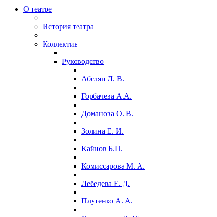
О театре
История театра
Коллектив
Руководство
Абелян Л. В.
Горбачева А.А.
Доманова О. В.
Золина Е. И.
Кайнов Б.П.
Комиссарова М. А.
Лебедева Е. Д.
Плутенко А. А.