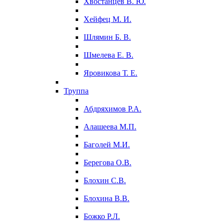
Хвостанцев В. Ю.
Хейфец М. И.
Шлямин Б. В.
Шмелева Е. В.
Яровикова Т. Е.
Труппа
Абдряхимов Р.А.
Алашеева М.П.
Баголей М.И.
Берегова О.В.
Блохин С.В.
Блохина В.В.
Божко Р.Л.