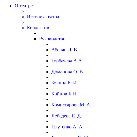
О театре
История театра
Коллектив
Руководство
Абелян Л. В.
Горбачева А.А.
Доманова О. В.
Золина Е. И.
Кайнов Б.П.
Комиссарова М. А.
Лебедева Е. Д.
Плутенко А. А.