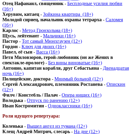
Отец Нафанаил, священник
-
Бесплодные усилия любви
(16+)
Херувим, китаец
-
Зойкина квартира_(18+)
Молодой сириец, начальник охраны тетрарха
-
Саломея
(16+)
Карлос
-
Метод Гронхольма (18+)
Щусь, лейтенант
-
Мальчики (16+)
Пастор
-
Тот самый Мюнхгаузен (12+)
Гордон
-
Ключ для двоих (16+)
Павел, её сын
-
Васса (16+)
Петя Миловзоров, герой-любовник (он же Жених в
спектакле-прологе)
-
Без вины виноватые (16+)
Антонио, капитан корабля, друг Себастьяна
-
Двенадцатая
ночь (16+)
Полицейские, доктора
-
Мнимый больной (12+)
Сергей Александрович, племянник Ростанева
-
Опискин
(12+)
Филч / Констебль / Палач
-
Опера нищих (16+)
Володька
-
Отпуск по ранению (12+)
Иван Костромитин
-
Одноклассники (16+)
Роли идущего репертуара:
Коленька
-
Вышел ангел из тумана (12+)
Клещ Андрей Митрич, слесарь
-
На дне (12+)