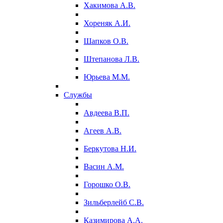
Хакимова А.В.
Хореняк А.И.
Шапков О.В.
Штепанова Л.В.
Юрьева М.М.
Службы
Авдеева В.П.
Агеев А.В.
Беркутова Н.И.
Васин А.М.
Горошко О.В.
Зильберлейб С.В.
Казимирова А.А.