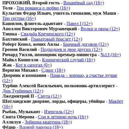
ПРОХОЖИЙ, Второй гость
-
Вишнёвый сад (16+)
Толя
-
Три романса о любви (16+)
Кулыгин Федор Ильич, учитель гимназии, муж Маши
-
Три сестры (16+)
Башилов, флигель-адьютант
-
Павел I (12+)
Аполлон Викторович Мурзавецкий
-
Волки и овцы (12+)
Тишка
-
Свадьба Кречинского (12+)
Бахтинский
-
Гранатовый браслет (12+)
Роберт Кенол, жених Аялы
-
Брачный договор (12+)
Громов Василий
-
Подходцев и двое других (12+)
Ричард Уилли, помощник премьер-министра
-
№13 (16+)
Майкл Коннелли
-
Клинический случай (16+)
Жак
-
Кот в сапогах (0+)
Веригин Михаил
-
Сдвиг (18+)
Дворник и компания
-
Правда – хорошо, а счастье лучше
(12+)
Турбин Алексей Васильевич, полковник-артиллерист
-
Дни Турбиных (12+)
Лжедмитрий II
-
Смута (12+)
Шотландские дворяне, лорды, офицеры, убийцы
-
Макбет
(16+)
Рыбак, Музыкант
-
Изергиль (12+)
Свита Оберона
-
Сон в летнюю ночь (16+)
Аллилуя
-
Зойкина квартира (18+)
Фёдор
-
Вдовий пароход (18+)