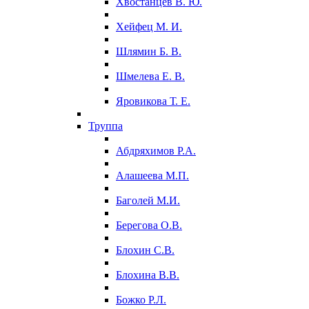
Хвостанцев В. Ю.
Хейфец М. И.
Шлямин Б. В.
Шмелева Е. В.
Яровикова Т. Е.
Труппа
Абдряхимов Р.А.
Алашеева М.П.
Баголей М.И.
Берегова О.В.
Блохин С.В.
Блохина В.В.
Божко Р.Л.