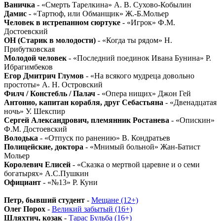
Ваничка
- «Смерть Тарелкина» А. В. Сухово-Кобылин
Дамис
- «Тартюф, или Обманщик» Ж.-Б.Мольер
Человек в истрепанном сюртуке
- «Игрок» Ф.М.
Достоевский
ОН (Старик в молодости)
- «Когда ты рядом» Н.
Прибутковская
Молодой человек
- «Последний поединок Ивана Бунина» Р.
Ибрагимбеков
Егор Дмитрич Глумов
- «На всякого мудреца довольно
простоты» А. Н. Островский
Филч / Констебль / Палач
- «Опера нищих» Джон Гей
Антонио, капитан корабля, друг Себастьяна
- «Двенадцатая
ночь» У. Шекспир
Сергей Александрович, племянник Ростанева
- «Опискин»
Ф.М. Достоевский
Володька
- «Отпуск по ранению» В. Кондратьев
Полицейские, доктора
- «Мнимый больной» Жан-Батист
Мольер
Королевич Елисей
- «Сказка о мертвой царевне и о семи
богатырях» А.С.Пушкин
Официант
- «№13» Р. Куни
Петр, бывший студент
-
Мещане (12+)
Олег Порох
-
Великий забытый (16+)
Шляхтич, козак
-
Тарас Бульба (16+)