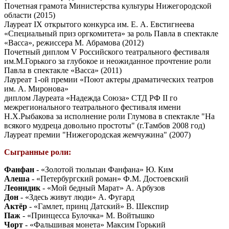
Почетная грамота Министерства культуры Нижегородской
области (2015)
Лауреат IX открытого конкурса им. Е. А. Евстигнеева
«Специальный приз оргкомитета» за роль Павла в спектакле
«Васса», режиссера М. Абрамова (2012)
Почетный диплом V Российского театрального фестиваля
им.М.Горького за глубокое и неожиданное прочтение роли
Павла в спектакле «Васса» (2011)
Лауреат 1-ой премии «Поют актеры драматических театров
им. А. Миронова»
диплом Лауреата «Надежда Союза» СТД РФ II го
межрегионального театрального фестиваля имени
Н.Х.Рыбакова за исполнение роли Глумова в спектакле "На
всякого мудреца довольно простоты" (г.Тамбов 2008 год)
Лауреат премии "Нижегородская жемчужина" (2007)
Сыгранные роли:
Фанфан
- «Золотой тюльпан Фанфана» Ю. Ким
Алеша
- «Петербургский роман» Ф.М. Достоевский
Леонидик
- «Мой бедный Марат» А. Арбузов
Дон
- «Здесь живут люди» А. Фугард
Актёр
- «Гамлет, принц Датский» В. Шекспир
Паж
- «Принцесса Булочка» М. Войтышко
Чорт
- «Фальшивая монета» Максим Горький