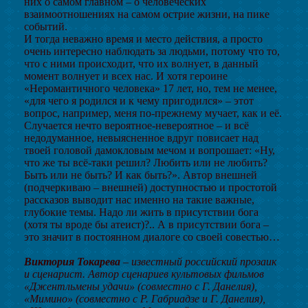
них о самом главном – о человеческих
взаимоотношениях на самом острие жизни, на пике
событий.
И тогда неважно время и место действия, а просто
очень интересно наблюдать за людьми, потому что то,
что с ними происходит, что их волнует, в данный
момент волнует и всех нас. И хотя героине
«Неромантичного человека» 17 лет, но, тем не менее,
«для чего я родился и к чему пригодился» – этот
вопрос, например, меня по-прежнему мучает, как и её.
Случается нечто вероятное-невероятное – и всё
недодуманное, невыясненное вдруг повисает над
твоей головой дамокловым мечом и вопрошает: «Ну,
что же ты всё-таки решил? Любить или не любить?
Быть или не быть? И как быть?». Автор внешней
(подчеркиваю – внешней) доступностью и простотой
рассказов выводит нас именно на такие важные,
глубокие темы. Надо ли жить в присутствии бога
(хотя ты вроде бы атеист)?.. А в присутствии бога –
это значит в постоянном диалоге со своей совестью…
Виктория Токарева
– известный российский прозаик
и сценарист. Автор сценариев культовых фильмов
«Джентльмены удачи» (совместно с Г. Данелия),
«Мимино» (совместно с Р. Габриадзе и Г. Данелия),