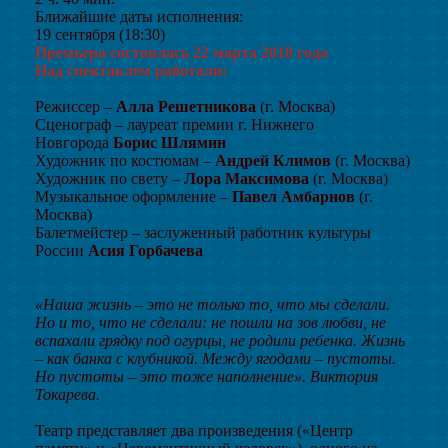
Ближайшие даты исполнения:
19 сентября (18:30)
Премьера состоялась 22 марта 2018 года
Над спектаклем работали:
Режиссер –
Алла Решетникова
(г. Москва)
Сценограф – лауреат премии г. Нижнего
Новгорода
Борис Шлямин
Художник по костюмам –
Андрей Климов
(г. Москва)
Художник по свету –
Лора Максимова
(г. Москва)
Музыкальное оформление –
Павел Амбарнов
(г.
Москва)
Балетмейстер – заслуженный работник культуры
России
Асия Горбачева
«Наша жизнь – это не только то, что мы сделали.
Но и то, что не сделали: не пошли на зов любви, не
вспахали грядку под огурцы, не родили ребенка. Жизнь
– как банка с клубникой. Между ягодами – пустоты.
Но пустоты – это тоже наполнение».
Виктория
Токарева.
Театр представляет два произведения («Центр