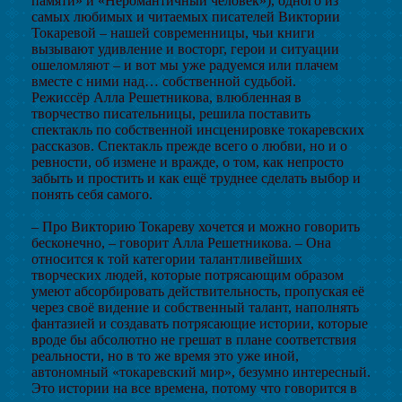
памяти» и «Неромантичный человек»), одного из
самых любимых и читаемых писателей Виктории
Токаревой – нашей современницы, чьи книги
вызывают удивление и восторг, герои и ситуации
ошеломляют – и вот мы уже радуемся или плачем
вместе с ними над… собственной судьбой.
Режиссёр Алла Решетникова, влюбленная в
творчество писательницы, решила поставить
спектакль по собственной инсценировке токаревских
рассказов. Спектакль прежде всего о любви, но и о
ревности, об измене и вражде, о том, как непросто
забыть и простить и как ещё труднее сделать выбор и
понять себя самого.
– Про Викторию Токареву хочется и можно говорить
бесконечно, – говорит Алла Решетникова. – Она
относится к той категории талантливейших
творческих людей, которые потрясающим образом
умеют абсорбировать действительность, пропуская её
через своё видение и собственный талант, наполнять
фантазией и создавать потрясающие истории, которые
вроде бы абсолютно не грешат в плане соответствия
реальности, но в то же время это уже иной,
автономный «токаревский мир», безумно интересный.
Это истории на все времена, потому что говорится в