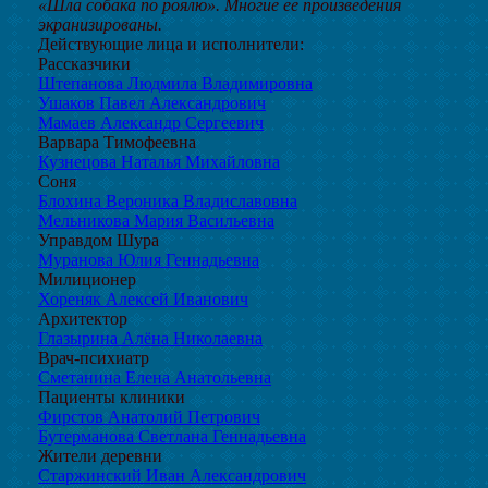
«Шла собака по роялю». Многие её произведения
экранизированы.
Действующие лица и исполнители:
Рассказчики
Штепанова Людмила Владимировна
Ушаков Павел Александрович
Мамаев Александр Сергеевич
Варвара Тимофеевна
Кузнецова Наталья Михайловна
Соня
Блохина Вероника Владиславовна
Мельникова Мария Васильевна
Управдом Шура
Муранова Юлия Геннадьевна
Милиционер
Хореняк Алексей Иванович
Архитектор
Глазырина Алёна Николаевна
Врач-психиатр
Сметанина Елена Анатольевна
Пациенты клиники
Фирстов Анатолий Петрович
Бутерманова Светлана Геннадьевна
Жители деревни
Старжинский Иван Александрович