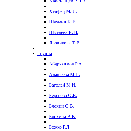
Хвостанцев В. Ю.
Хейфец М. И.
Шлямин Б. В.
Шмелева Е. В.
Яровикова Т. Е.
Труппа
Абдряхимов Р.А.
Алашеева М.П.
Баголей М.И.
Берегова О.В.
Блохин С.В.
Блохина В.В.
Божко Р.Л.