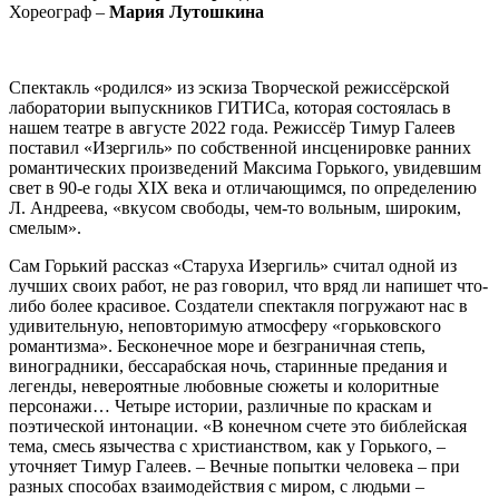
Хореограф –
Мария Лутошкина
Спектакль «родился» из эскиза Творческой режиссёрской
лаборатории выпускников ГИТИСа, которая состоялась в
нашем театре в августе 2022 года. Режиссёр Тимур Галеев
поставил «Изергиль» по собственной инсценировке ранних
романтических произведений Максима Горького, увидевшим
свет в 90-е годы XIX века и отличающимся, по определению
Л. Андреева, «вкусом свободы, чем-то вольным, широким,
смелым».
Сам Горький рассказ «Старуха Изергиль» считал одной из
лучших своих работ, не раз говорил, что вряд ли напишет что-
либо более красивое. Создатели спектакля погружают нас в
удивительную, неповторимую атмосферу «горьковского
романтизма». Бесконечное море и безграничная степь,
виноградники, бессарабская ночь, старинные предания и
легенды, невероятные любовные сюжеты и колоритные
персонажи… Четыре истории, различные по краскам и
поэтической интонации. «В конечном счете это библейская
тема, смесь язычества с христианством, как у Горького, –
уточняет Тимур Галеев. – Вечные попытки человека – при
разных способах взаимодействия с миром, с людьми –