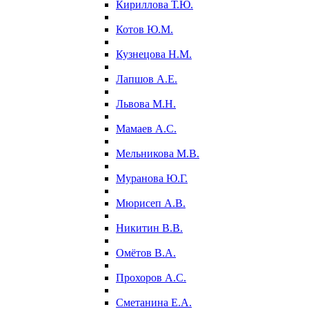
Кириллова Т.Ю.
Котов Ю.М.
Кузнецова Н.М.
Лапшов А.Е.
Львова М.Н.
Мамаев А.С.
Мельникова М.В.
Муранова Ю.Г.
Мюрисеп А.В.
Никитин В.В.
Омётов В.А.
Прохоров А.С.
Сметанина Е.А.