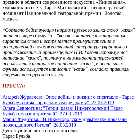
премию в области современного искусства «Инновация»,
художник по свету Тарас Михалевский – неоднократный
номинант Национальной театральной премии «Золотая
маска».
*Согласно действующим нормам русского языка слово "к
а
зак"
пишется через букву "а", "к
о
зак" считается устаревшим
вариантом слова и встречается преимущественно в
исторической и художественной литературе украинского
происхождения. В произведениях Н.В. Гоголя используется
написание "к
о
зак", поэтому в наименовании персонажей
используется
авторское
написание "к
о
зак", в остальных
случаях используется написание "к
а
зак", согласно правилам
современного русского языка.
ПРЕССА:
Андрей Журавлев: "Эпос войны и жизни: о спектакле «Тарас
Бульба» в нижегородском театре драмы", 27.03.2019
Ольга Севрюгина: "Терпи, казак! Нижегородский Тарас
Бульба поразил зрителей", 27.03.2019
Мария Федотова: "В Нижегородском драмтеатре показали
неожиданного Гоголя", 28.03.2019
Действующие лица и исполнители:
Тарас Бульба