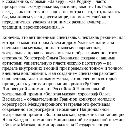
к сожалению, словами «За веру», «За Родину», часто
прикрывают жажду наживы, насилия, власти. Так было
всегда, так остается и сегодня, несмотря на то, что, казалось
бы, мы живем уже в другом мире, где можем свободно
передвигаться, уважая и принимая разные культуры,
традиции, вероисповедания…»
Конечно, это антивоенный спектакль. Спектакль-реквием, для
которого композитором Александром Улаевым написана
специальная музыка, по-настоящему современная,
театральная, проявляющая смыслы и образы именно этого
спектакля. Хореограф Ольга Васильева создала с нашими
артистами удивительную пластическую партитуру – на
пределе внутренних эмоций при предельно тонком и точном
внешнем воплощении. Над созданием спектакля работает
сплоченная, талантливая команда, сотворчество в которой
приводило к успеху и признанию: режиссёр Олег
Липовецкий – номинант Российской Национальной
театральной премии «Золотая маска», хореограф Ольга
Васильева – обладательница Гран-при конкурса молодых
хореографов Международного театрального фестиваля
современной хореографии и номинант Национальной
театральной премии «Золотая маска», художник-постановщик
Яков Каждан – номинант Национальной театральной премии
«Золотая Маска», номинировался на Государственную