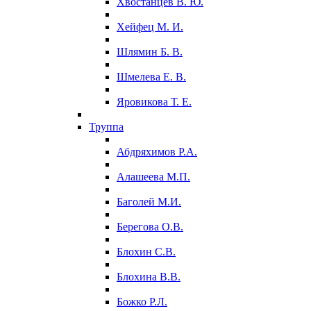
Хвостанцев В. Ю.
Хейфец М. И.
Шлямин Б. В.
Шмелева Е. В.
Яровикова Т. Е.
Труппа
Абдряхимов Р.А.
Алашеева М.П.
Баголей М.И.
Берегова О.В.
Блохин С.В.
Блохина В.В.
Божко Р.Л.