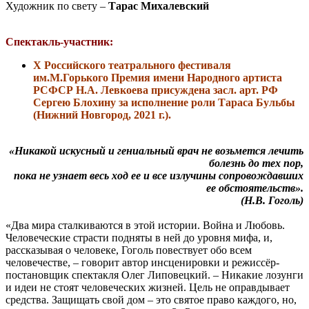
Художник по свету –
Тарас Михалевский
Спектакль-участник:
Х Российского театрального фестиваля
им.М.Горького Премия имени Народного артиста
РСФСР Н.А. Левкоева присуждена засл. арт. РФ
Сергею Блохину за исполнение роли Тараса Бульбы
(Нижний Новгород, 2021 г.).
«Никакой искусный и гениальный врач не возьмется лечить
болезнь до тех пор,
пока не узнает весь ход ее и все излучины сопровождавших
ее обстоятельств».
(Н.В. Гоголь)
«Два мира сталкиваются в этой истории. Война и Любовь.
Человеческие страсти подняты в ней до уровня мифа, и,
рассказывая о человеке, Гоголь повествует обо всем
человечестве, – говорит автор инсценировки и режиссёр-
постановщик спектакля Олег Липовецкий. – Никакие лозунги
и идеи не стоят человеческих жизней. Цель не оправдывает
средства. Защищать свой дом – это святое право каждого, но,