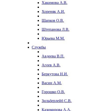
Хакимова А.В.
Хореняк А.И.
Шапков О.В.
Штепанова Л.В.
Юрьева М.М.
Службы
Авдеева В.П.
Агеев А.В.
Беркутова Н.И.
Васин А.М.
Горошко О.В.
Зильберлейб С.В.
Казимирова А.А.