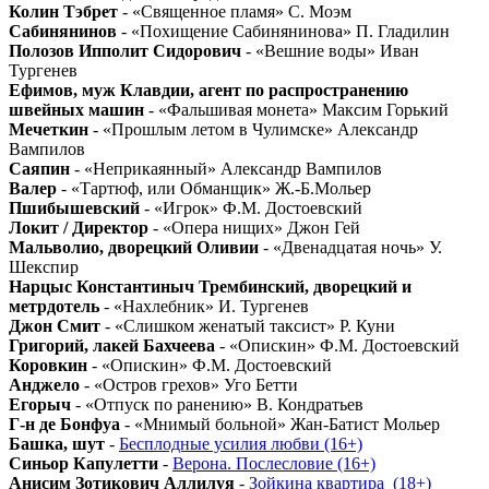
Колин Тэбрет
- «Священное пламя» С. Моэм
Сабинянинов
- «Похищение Сабинянинова» П. Гладилин
Полозов Ипполит Сидорович
- «Вешние воды» Иван
Тургенев
Ефимов, муж Клавдии, агент по распространению
швейных машин
- «Фальшивая монета» Максим Горький
Мечеткин
- «Прошлым летом в Чулимске» Александр
Вампилов
Саяпин
- «Неприкаянный» Александр Вампилов
Валер
- «Тартюф, или Обманщик» Ж.-Б.Мольер
Пшибышевский
- «Игрок» Ф.М. Достоевский
Локит / Директор
- «Опера нищих» Джон Гей
Мальволио, дворецкий Оливии
- «Двенадцатая ночь» У.
Шекспир
Нарцыс Константиныч Трембинский, дворецкий и
метрдотель
- «Нахлебник» И. Тургенев
Джон Смит
- «Слишком женатый таксист» Р. Куни
Григорий, лакей Бахчеева
- «Опискин» Ф.М. Достоевский
Коровкин
- «Опискин» Ф.М. Достоевский
Анджело
- «Остров грехов» Уго Бетти
Егорыч
- «Отпуск по ранению» В. Кондратьев
Г-н де Бонфуа
- «Мнимый больной» Жан-Батист Мольер
Башка, шут
-
Бесплодные усилия любви (16+)
Синьор Капулетти
-
Верона. Послесловие (16+)
Анисим Зотикович Аллилуя
-
Зойкина квартира_(18+)