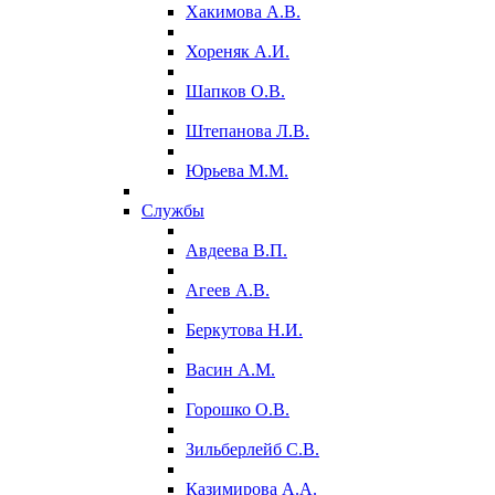
Хакимова А.В.
Хореняк А.И.
Шапков О.В.
Штепанова Л.В.
Юрьева М.М.
Службы
Авдеева В.П.
Агеев А.В.
Беркутова Н.И.
Васин А.М.
Горошко О.В.
Зильберлейб С.В.
Казимирова А.А.