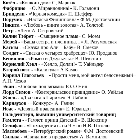
Козёл
- «Кошкин дом» С, Маршак
Фабрицио
- «О. Мирандолина!» К. Гольдони
Бриндели
- «Черная комедия» П. Шеффер
Поручик
- «Настасья Филипповна» Ф.М. Достоевский
Никита
- «Любовь - книга золотая» А. Толстой
Петр
- «Лес» А. Островский
Колин Тэбрет
- «Священное пламя» С. Моэм
Мерей
- «Ваша сестра и пленница…» Л. Разумовская
Касым
- «Сказка про Али – Бабу» В. Смехов
Солдат
- «Сказка о четырех храбрецах» Ю. Проданов
Бенволио
- «Ромео и Джульетта» В. Шекспир
Корнелий Хэкл
- «Хелло, Долли!» Т. Уайльдер
Второй поэт
- «Калигула» А Камю
Кирилл Глагольев
– «Прости меня, мой ангел белоснежный»
А.П. Чехов
Эьин
- «Любовь под вязами» Ю. О Нил
Лорд Симон
- «Кентервильское привидение» О. Уайльд
Жюль
- «Два часа в Париже» Э. Лабиш
Карнаухов
- «Конкурс» А. Галин
Иоас
- «Девятый праведник» Е. Юрандот
Гильденстерн, бывший университетский товарищ
Гамлета
- «Гамлет, принц Датский» В. Шекспир
Селифан
- «Похождения г- на Ч.» по Н.В. Гоголю
Маслобоев
- «Петербургский роман» Ф.М. Достоевский
Сильва
- «Свидание в предместье» А. Вампилов