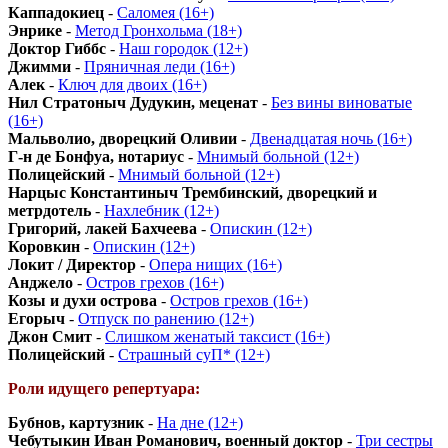
Каппадокиец
-
Саломея (16+)
Энрике
-
Метод Гронхольма (18+)
Доктор Гиббс
-
Наш городок (12+)
Джимми
-
Пряничная леди (16+)
Алек
-
Ключ для двоих (16+)
Нил Стратоныч Дудукин, меценат
-
Без вины виноватые
(16+)
Мальволио, дворецкий Оливии
-
Двенадцатая ночь (16+)
Г-н де Бонфуа, нотариус
-
Мнимый больной (12+)
Полицейский
-
Мнимый больной (12+)
Нарцыс Константиныч Трембинский, дворецкий и
метрдотель
-
Нахлебник (12+)
Григорий, лакей Бахчеева
-
Опискин (12+)
Коровкин
-
Опискин (12+)
Локит / Директор
-
Опера нищих (16+)
Анджело
-
Остров грехов (16+)
Козы и духи острова
-
Остров грехов (16+)
Егорыч
-
Отпуск по ранению (12+)
Джон Смит
-
Слишком женатый таксист (16+)
Полицейский
-
Страшный суП* (12+)
Роли идущего репертуара:
Бубнов, картузник
-
На дне (12+)
Чебутыкин Иван Романович, военный доктор
-
Три сестры