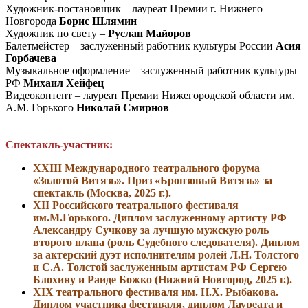
Художник-постановщик – лауреат Премии г. Нижнего
Новгорода
Борис Шлямин
Художник по свету –
Руслан Майоров
Балетмейстер – заслуженный работник культуры России
Асия
Горбачева
Музыкальное оформление – заслуженный работник культуры
РФ
Михаил Хейфец
Видеоконтент – лауреат Премии Нижегородской области им.
А.М. Горького
Николай Смирнов
Спектакль-участник:
ХХIII Международного театрального форума
«Золотой Витязь». Приз «Бронзовый Витязь» за
спектакль (Москва, 2025 г.).
ХII Российского театрального фестиваля
им.М.Горького. Диплом заслуженному артисту РФ
Александру Сучкову за лучшую мужскую роль
второго плана (роль Судебного следователя). Диплом
за актерский дуэт исполнителям ролей Л.Н. Толстого
и С.А. Толстой заслуженным артистам РФ Сергею
Блохину и Раиде Божко (Нижний Новгород, 2025 г.).
ХIХ театрального фестиваля им. Н.Х. Рыбакова.
Диплом участника фестиваля, диплом Лауреата и