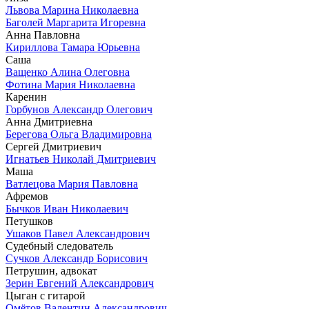
Львова Марина Николаевна
Баголей Маргарита Игоревна
Анна Павловна
Кириллова Тамара Юрьевна
Саша
Ващенко Алина Олеговна
Фотина Мария Николаевна
Каренин
Горбунов Александр Олегович
Анна Дмитриевна
Берегова Ольга Владимировна
Сергей Дмитриевич
Игнатьев Николай Дмитриевич
Маша
Ватлецова Мария Павловна
Афремов
Бычков Иван Николаевич
Петушков
Ушаков Павел Александрович
Судебный следователь
Сучков Александр Борисович
Петрушин, адвокат
Зерин Евгений Александрович
Цыган с гитарой
Омётов Валентин Александрович