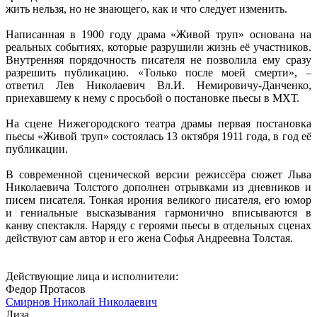
жить нельзя, но не знающего, как и что следует изменить.
Написанная в 1900 году драма «Живой труп» основана на
реальных событиях, которые разрушили жизнь её участников.
Внутренняя порядочность писателя не позволила ему сразу
разрешить публикацию. «Только после моей смерти», –
ответил Лев Николаевич Вл.И. Немировичу-Данченко,
приехавшему к нему с просьбой о постановке пьесы в МХТ.
На сцене Нижегородского театра драмы первая постановка
пьесы «Живой труп» состоялась 13 октября 1911 года, в год её
публикации.
В современной сценической версии режиссёра сюжет Льва
Николаевича Толстого дополнен отрывками из дневников и
писем писателя. Тонкая ирония великого писателя, его юмор
и гениальные высказывания гармонично вписываются в
канву спектакля. Наряду с героями пьесы в отдельных сценах
действуют сам автор и его жена Софья Андреевна Толстая.
Действующие лица и исполнители:
Федор Протасов
Смирнов Николай Николаевич
Лиза