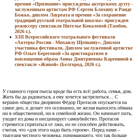
премия «Признание» присуждены актерскому дуэту -
заслуженным артистам РФ Сергею Блохину и Раиде
Божко, диплом Лауреата и премия «За сохранение
традиций русской театральной школы» присужден
режиссеру спектакля Нителье Ковалевой (Тамбов,
2026 г.).
XIII Всероссийского театрального фестиваля
«Актеры России - Михаилу Щепкину». Диплом
участника фестиваля, Диплом заслуженной артистке
РФ Ольге Береговой «За аристократизм в
воплощении образа Анны Дмитриевны Карениной в
спектакле «Живой» (Белгород, 2026 г.).
У главного героя пьесы вроде бы есть всё: работа, семья, дом.
Жить бы да радоваться, а ему хочется застрелиться… С
вершин общества дворянин Фёдор Протасов опускается на
самое дно, и делает это осознанно, не желая выносить обмана
ни в общественной, ни в семейной жизни. Он начинает пить,
уходит из дома и инсценирует самоубийство. Протасов
стремится спрятаться от лжи, но не способен действовать,
считая, что «для этого надо быть героем». Перед нами –
трагедия честного человека, понимающего, что так больше