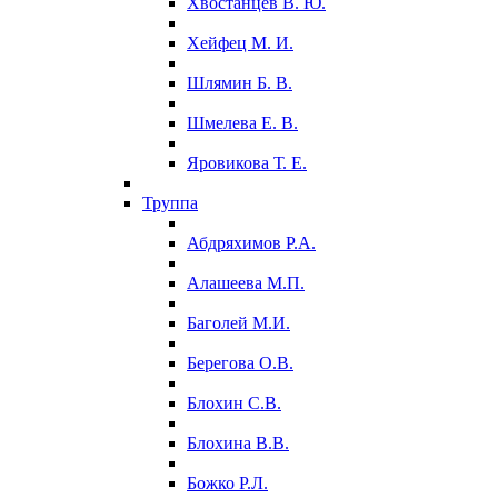
Хвостанцев В. Ю.
Хейфец М. И.
Шлямин Б. В.
Шмелева Е. В.
Яровикова Т. Е.
Труппа
Абдряхимов Р.А.
Алашеева М.П.
Баголей М.И.
Берегова О.В.
Блохин С.В.
Блохина В.В.
Божко Р.Л.