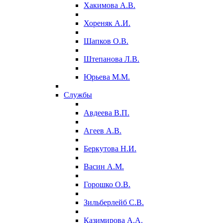
Хакимова А.В.
Хореняк А.И.
Шапков О.В.
Штепанова Л.В.
Юрьева М.М.
Службы
Авдеева В.П.
Агеев А.В.
Беркутова Н.И.
Васин А.М.
Горошко О.В.
Зильберлейб С.В.
Казимирова А.А.