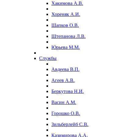
Хакимова А.В.
Хореняк А.И.
Шапков О.В.
Штепанова Л.В.
Юрьева М.М.
Службы
Авдеева В.П.
Агеев А.В.
Беркутова Н.И.
Васин А.М.
Горошко О.В.
Зильберлейб С.В.
Казимирова А.А.