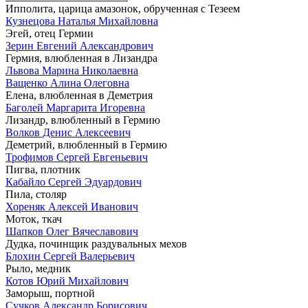
Ипполита, царица амазонок, обрученная с Тезеем
Кузнецова Наталья Михайловна
Эгей, отец Гермии
Зерин Евгений Александрович
Гермия, влюбленная в Лизандра
Львова Марина Николаевна
Ващенко Алина Олеговна
Елена, влюбленная в Деметрия
Баголей Маргарита Игоревна
Лизандр, влюбленный в Гермию
Волков Денис Алексеевич
Деметрий, влюбленный в Гермию
Трофимов Сергей Евгеньевич
Пигва, плотник
Кабайло Сергей Эдуардович
Пила, столяр
Хореняк Алексей Иванович
Моток, ткач
Шапков Олег Вячеславович
Дудка, починщик раздувальных мехов
Блохин Сергей Валерьевич
Рыло, медник
Котов Юрий Михайлович
Заморыш, портной
Сучков Александр Борисович