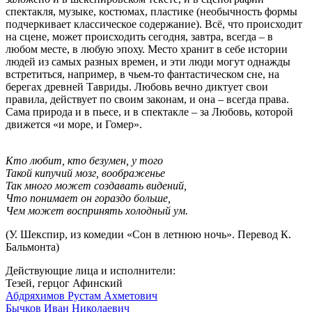
спектакля, музыке, костюмах, пластике (необычность формы
подчеркивает классическое содержание). Всё, что происходит
на сцене, может происходить сегодня, завтра, всегда – в
любом месте, в любую эпоху. Место хранит в себе истории
людей из самых разных времен, и эти люди могут однажды
встретиться, например, в чьем-то фантастическом сне, на
берегах древней Тавриды. Любовь вечно диктует свои
правила, действует по своим законам, и она – всегда права.
Сама природа и в пьесе, и в спектакле – за Любовь, которой
движется «и море, и Гомер».
Кто любит, кто безумен, у того
Такой кипучий мозг, воображенье
Так много может создавать видений,
Что понимает он гораздо больше,
Чем может воспринять холодный ум.
(У. Шекспир, из комедии «Сон в летнюю ночь». Перевод К.
Бальмонта)
Действующие лица и исполнители:
Тезей, герцог Афинский
Абдряхимов Рустам Ахметович
Бычков Иван Николаевич