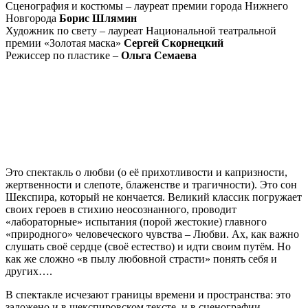
Сценография и костюмы – лауреат премии города Нижнего
Новгорода
Борис Шлямин
Художник по свету – лауреат Национальной театральной
премии «Золотая маска»
Сергей Скорнецкий
Режиссер по пластике –
Ольга Семаева
Это спектакль о любви (о её прихотливости и капризности,
жертвенности и слепоте, блаженстве и трагичности). Это сон
Шекспира, который не кончается. Великий классик погружает
своих героев в стихию неосознанного, проводит
«лабораторные» испытания (порой жестокие) главного
«природного» человеческого чувства – Любви. Ах, как важно
слушать своё сердце (своё естество) и идти своим путём. Но
как же сложно «в пылу любовной страсти» понять себя и
других….
В спектакле исчезают границы времени и пространства: это
заложено и в шекспировском тексте, и в сценографии