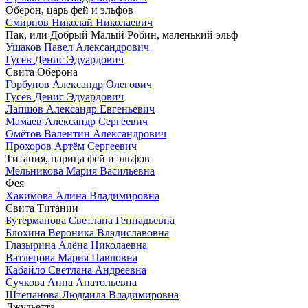
Оберон, царь фей и эльфов
Смирнов Николай Николаевич
Пак, или Добрый Малый Робин, маленький эльф
Ушаков Павел Александрович
Гусев Денис Эдуардович
Свита Оберона
Горбунов Александр Олегович
Гусев Денис Эдуардович
Лапшов Александр Евгеньевич
Мамаев Александр Сергеевич
Омётов Валентин Александрович
Прохоров Артём Сергеевич
Титания, царица фей и эльфов
Мельникова Мария Васильевна
Фея
Хакимова Алина Владимировна
Свита Титании
Бутерманова Светлана Геннадьевна
Блохина Вероника Владиславовна
Глазырина Алёна Николаевна
Ватлецова Мария Павловна
Кабайло Светлана Андреевна
Сучкова Анна Анатольевна
Штепанова Людмила Владимировна
Джульетта