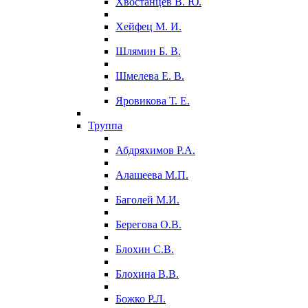
Хвостанцев В. Ю.
Хейфец М. И.
Шлямин Б. В.
Шмелева Е. В.
Яровикова Т. Е.
Труппа
Абдряхимов Р.А.
Алашеева М.П.
Баголей М.И.
Берегова О.В.
Блохин С.В.
Блохина В.В.
Божко Р.Л.