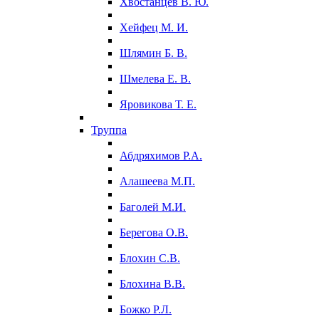
Хвостанцев В. Ю.
Хейфец М. И.
Шлямин Б. В.
Шмелева Е. В.
Яровикова Т. Е.
Труппа
Абдряхимов Р.А.
Алашеева М.П.
Баголей М.И.
Берегова О.В.
Блохин С.В.
Блохина В.В.
Божко Р.Л.