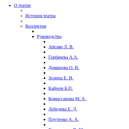
О театре
История театра
Коллектив
Руководство
Абелян Л. В.
Горбачева А.А.
Доманова О. В.
Золина Е. И.
Кайнов Б.П.
Комиссарова М. А.
Лебедева Е. Д.
Плутенко А. А.