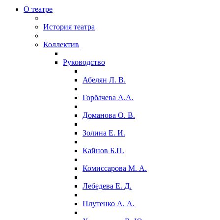
О театре
История театра
Коллектив
Руководство
Абелян Л. В.
Горбачева А.А.
Доманова О. В.
Золина Е. И.
Кайнов Б.П.
Комиссарова М. А.
Лебедева Е. Д.
Плутенко А. А.