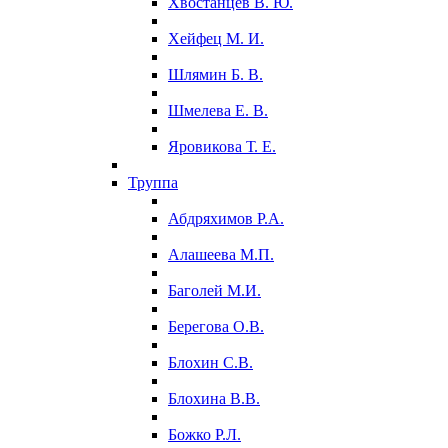
Хвостанцев В. Ю.
Хейфец М. И.
Шлямин Б. В.
Шмелева Е. В.
Яровикова Т. Е.
Труппа
Абдряхимов Р.А.
Алашеева М.П.
Баголей М.И.
Берегова О.В.
Блохин С.В.
Блохина В.В.
Божко Р.Л.