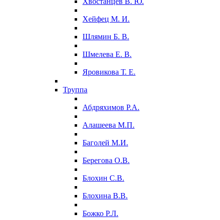
Хвостанцев В. Ю.
Хейфец М. И.
Шлямин Б. В.
Шмелева Е. В.
Яровикова Т. Е.
Труппа
Абдряхимов Р.А.
Алашеева М.П.
Баголей М.И.
Берегова О.В.
Блохин С.В.
Блохина В.В.
Божко Р.Л.