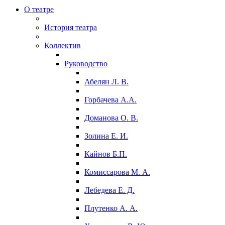
О театре
История театра
Коллектив
Руководство
Абелян Л. В.
Горбачева А.А.
Доманова О. В.
Золина Е. И.
Кайнов Б.П.
Комиссарова М. А.
Лебедева Е. Д.
Плутенко А. А.