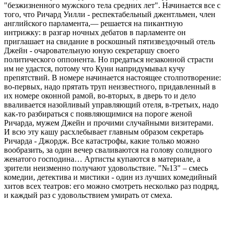
"безжизненного мужского тела средних лет". Начинается все с
того, что Ричард Уилли - респектабельный джентльмен, член
английского парламента,— решается на пикантную
интрижку: в разгар ночных дебатов в парламенте он
приглашает на свидание в роскошный пятизвездочный отель
Джейн - очаровательную юную секретаршу своего
политического оппонента. Но предаться незаконной страсти
им не удастся, потому что Куни напридумывал кучу
препятствий. В номере начинается настоящее столпотворение:
во-первых, надо прятать труп неизвестного, придавленный в
их номере оконной рамой, во-вторых, в дверь то и дело
вваливается назойливый управляющий отеля, в-третьих, надо
как-то разбираться с появляющимися на пороге женой
Ричарда, мужем Джейн и прочими случайными визитерами.
И всю эту кашу расхлебывает главным образом секретарь
Ричарда - Джордж. Все катастрофы, какие только можно
вообразить, за один вечер сваливаются на голову солидного
женатого господина… Артисты купаются в материале, а
зрители неизменно получают удовольствие. "№13" – смесь
комедии, детектива и мистики - один из лучших комедийный
хитов всех театров: его можно смотреть несколько раз подряд,
и каждый раз с удовольствием умирать от смеха.