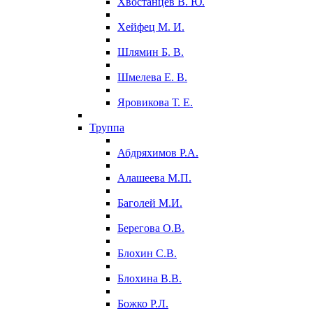
Хвостанцев В. Ю.
Хейфец М. И.
Шлямин Б. В.
Шмелева Е. В.
Яровикова Т. Е.
Труппа
Абдряхимов Р.А.
Алашеева М.П.
Баголей М.И.
Берегова О.В.
Блохин С.В.
Блохина В.В.
Божко Р.Л.