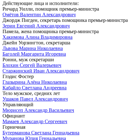
Действующие лица и исполнители:
Ричард Уилли, помощник премьер-министра
Омётов Валентин Александрович
Джордж Пигден, секретарь помощника премьер-министра
Зерин Евгений Александрович
Памела, жена помощника премьер-министра
Хакимова Алина Владимировна
Джейн Уорзингтон, секретарша
Львова Марина Николаевна
Баголей Маргарита Игоревна
Ронни, муж секретарши
Блохин Сергей Валерьевич
Старжинский Иван Александрович
Глэдис Фостер
Глазырина Алёна Николаевна
Кабайло Светлана Андреевна
Тело мужское, средних лет
Ушаков Павел Александрович
Управляющий
Мюрисеп Александр Васильевич
Официант
Мамаев Александр Сергеевич
Горничная
Бутерманова Светлана Геннадьевна
Муранова Юлия Геннадьевна