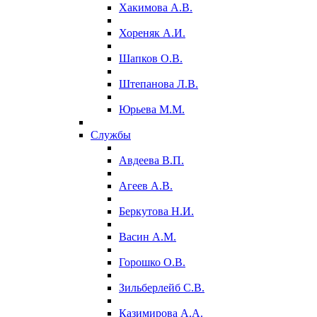
Хакимова А.В.
Хореняк А.И.
Шапков О.В.
Штепанова Л.В.
Юрьева М.М.
Службы
Авдеева В.П.
Агеев А.В.
Беркутова Н.И.
Васин А.М.
Горошко О.В.
Зильберлейб С.В.
Казимирова А.А.