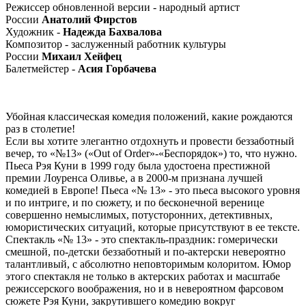
Режиссер обновленной версии - народный артист
России
Анатолий Фирстов
Художник -
Надежда Бахвалова
Композитор - заслуженный работник культуры
России
Михаил Хейфец
Балетмейстер -
Асия Горбачева
Убойная классическая комедия положений, какие рождаются
раз в столетие!
Если вы хотите элегантно отдохнуть и провести беззаботный
вечер, то «№13» («Out of Order»-«Беспорядок») то, что нужно.
Пьеса Рэя Куни в 1999 году была удостоена престижной
премии Лоуренса Оливье, а в 2000-м признана лучшей
комедией в Европе! Пьеса «№ 13» - это пьеса высокого уровня
и по интриге, и по сюжету, и по бесконечной веренице
совершенно немыслимых, потусторонних, детективных,
юмористических ситуаций, которые присутствуют в ее тексте.
Спектакль «№ 13» - это спектакль-праздник: гомерически
смешной, по-детски беззаботный и по-актерски невероятно
талантливый, с абсолютно неповторимым колоритом. Юмор
этого спектакля не только в актерских работах и масштабе
режиссерского воображения, но и в невероятном фарсовом
сюжете Рэя Куни, закрутившего комедию вокруг