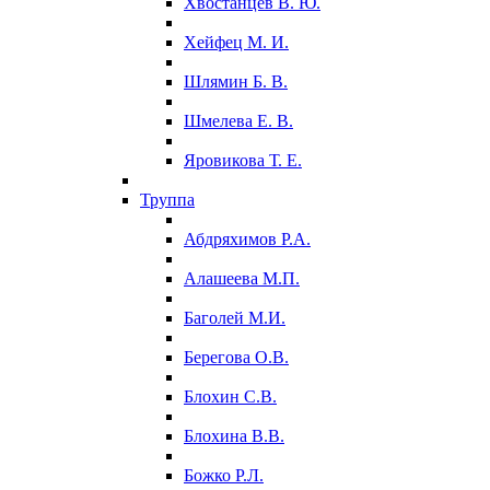
Хвостанцев В. Ю.
Хейфец М. И.
Шлямин Б. В.
Шмелева Е. В.
Яровикова Т. Е.
Труппа
Абдряхимов Р.А.
Алашеева М.П.
Баголей М.И.
Берегова О.В.
Блохин С.В.
Блохина В.В.
Божко Р.Л.