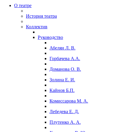
О театре
История театра
Коллектив
Руководство
Абелян Л. В.
Горбачева А.А.
Доманова О. В.
Золина Е. И.
Кайнов Б.П.
Комиссарова М. А.
Лебедева Е. Д.
Плутенко А. А.