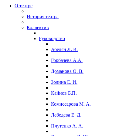
О театре
История театра
Коллектив
Руководство
Абелян Л. В.
Горбачева А.А.
Доманова О. В.
Золина Е. И.
Кайнов Б.П.
Комиссарова М. А.
Лебедева Е. Д.
Плутенко А. А.