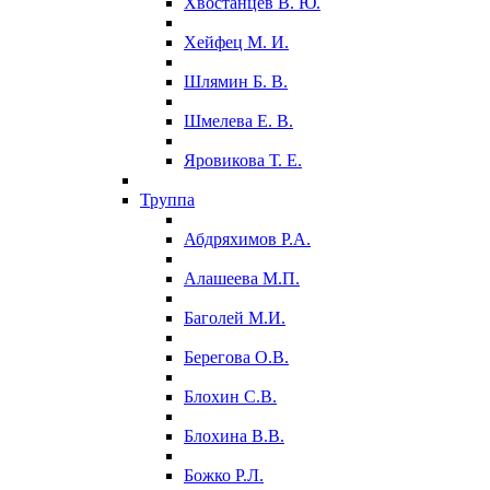
Хвостанцев В. Ю.
Хейфец М. И.
Шлямин Б. В.
Шмелева Е. В.
Яровикова Т. Е.
Труппа
Абдряхимов Р.А.
Алашеева М.П.
Баголей М.И.
Берегова О.В.
Блохин С.В.
Блохина В.В.
Божко Р.Л.