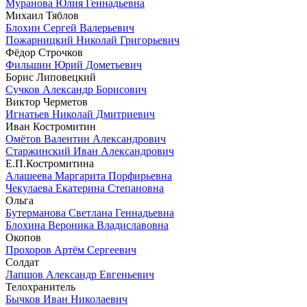
Муранова Юлия Геннадьевна
Михаил Тяблов
Блохин Сергей Валерьевич
Пожарницкий Николай Григорьевич
Фёдор Строчков
Фильшин Юрий Дометьевич
Борис Липовецкий
Сучков Александр Борисович
Виктор Черметов
Игнатьев Николай Дмитриевич
Иван Костромитин
Омётов Валентин Александрович
Старжинский Иван Александрович
Е.П.Костромитина
Алашеева Маргарита Порфирьевна
Чекулаева Екатерина Степановна
Ольга
Бутерманова Светлана Геннадьевна
Блохина Вероника Владиславовна
Окопов
Прохоров Артём Сергеевич
Солдат
Лапшов Александр Евгеньевич
Телохранитель
Бычков Иван Николаевич