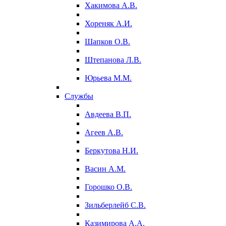
Хакимова А.В.
Хореняк А.И.
Шапков О.В.
Штепанова Л.В.
Юрьева М.М.
Службы
Авдеева В.П.
Агеев А.В.
Беркутова Н.И.
Васин А.М.
Горошко О.В.
Зильберлейб С.В.
Казимирова А.А.