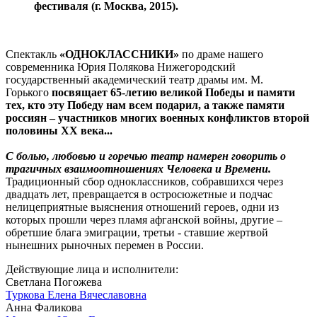
фестиваля (г. Москва, 2015).
Спектакль
«ОДНОКЛАССНИКИ»
по драме нашего
современника Юрия Полякова Нижегородский
государственный академический театр драмы им. М.
Горького
посвящает 65-летию великой Победы
и памяти
тех, кто эту Победу нам всем подарил, а также памяти
россиян – участников многих военных конфликтов второй
половины XX века...
С болью, любовью и горечью театр намерен говорить о
трагичных взаимоотношениях Человека и Времени.
Традиционный сбор одноклассников, собравшихся через
двадцать лет, превращается в остросюжетные и подчас
нелицеприятные выяснения отношений героев, одни из
которых прошли через пламя афганской войны, другие –
обретшие блага эмиграции, третьи - ставшие жертвой
нынешних рыночных перемен в России.
Действующие лица и исполнители:
Светлана Погожева
Туркова Елена Вячеславовна
Анна Фаликова