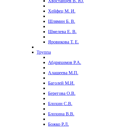
Хвостанцев В. Ю.
Хейфец М. И.
Шлямин Б. В.
Шмелева Е. В.
Яровикова Т. Е.
Труппа
Абдряхимов Р.А.
Алашеева М.П.
Баголей М.И.
Берегова О.В.
Блохин С.В.
Блохина В.В.
Божко Р.Л.