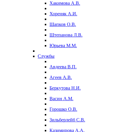
Хакимова А.В.
Хореняк А.И.
Шапков О.В.
Штепанова Л.В.
Юрьева М.М.
Службы
Авдеева В.П.
Агеев А.В.
Беркутова Н.И.
Васин А.М.
Горошко О.В.
Зильберлейб С.В.
Казимирова А.А.