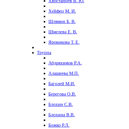
Хвостанцев В. Ю.
Хейфец М. И.
Шлямин Б. В.
Шмелева Е. В.
Яровикова Т. Е.
Труппа
Абдряхимов Р.А.
Алашеева М.П.
Баголей М.И.
Берегова О.В.
Блохин С.В.
Блохина В.В.
Божко Р.Л.