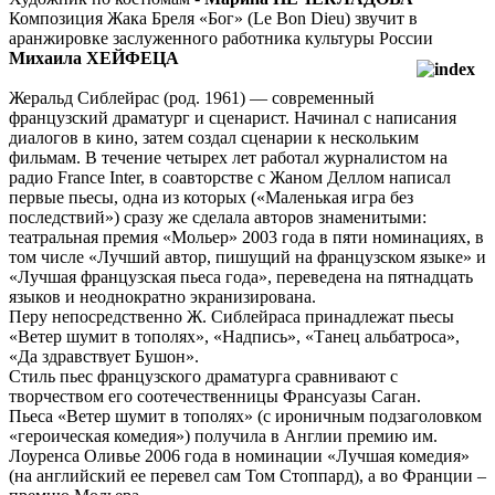
Композиция Жака Бреля «Бог» (Le Bon Dieu) звучит в
аранжировке заслуженного работника культуры России
Михаила ХЕЙФЕЦА
Жеральд Сиблейрас (род. 1961) — современный
французский драматург и сценарист. Начинал с написания
диалогов в кино, затем создал сценарии к нескольким
фильмам. В течение четырех лет работал журналистом на
радио France Inter, в соавторстве с Жаном Деллом написал
первые пьесы, одна из которых («Маленькая игра без
последствий») сразу же сделала авторов знаменитыми:
театральная премия «Мольер» 2003 года в пяти номинациях, в
том числе «Лучший автор, пишущий на французском языке» и
«Лучшая французская пьеса года», переведена на пятнадцать
языков и неоднократно экранизирована.
Перу непосредственно Ж. Сиблейраса принадлежат пьесы
«Ветер шумит в тополях», «Надпись», «Танец альбатроса»,
«Да здравствует Бушон».
Стиль пьес французского драматурга сравнивают с
творчеством его соотечественницы Франсуазы Саган.
Пьеса «Ветер шумит в тополях» (с ироничным подзаголовком
«героическая комедия») получила в Англии премию им.
Лоуренса Оливье 2006 года в номинации «Лучшая комедия»
(на английский ее перевел сам Том Стоппард), а во Франции –