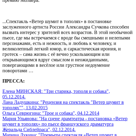
премию Мольера.
...Спектакль «Ветер шумит в тополях» в постановке
заслуженного артиста России Александра Сучкова способен
вызвать интерес у зрителей всех возрастов. В этой необычной
пьесе, где мы встречаемся с вроде бы смешными и нелепыми
персонажами, есть и нежность, и любовь к человеку, и
великолепный легкий юмор, и саркастическая ирония, и
гротеск – сама жизнь с её вечно ускользающим или
открывающимся вдруг смыслом и неожиданными,
повергающими в весёлое или грустное недоумение
поворотами …
ПРЕССА:
Елена МИНСКАЯ: "Три старика, тополя и собака",
05.12.2014.
Лана Ладушкина: "Рецензия на спектакль "Ветер шумит в
тополях"", 13.02.2015
Ольга Севрюгина: "Трое и собака", 04.12.2014
Мария Ульянова: "На сцене драмтеатра - постановка «Ветер
шумит в тополях» по пьесе французского драматурга
Жеральда Сиблейраса", 02.12.2014.
Марина Лукина: "Премьера спектакля «Ветер шумит в