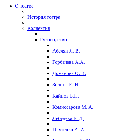
О театре
История театра
Коллектив
Руководство
Абелян Л. В.
Горбачева А.А.
Доманова О. В.
Золина Е. И.
Кайнов Б.П.
Комиссарова М. А.
Лебедева Е. Д.
Плутенко А. А.