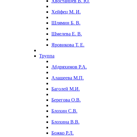
Хвостанцев В. Ю.
Хейфец М. И.
Шлямин Б. В.
Шмелева Е. В.
Яровикова Т. Е.
Труппа
Абдряхимов Р.А.
Алашеева М.П.
Баголей М.И.
Берегова О.В.
Блохин С.В.
Блохина В.В.
Божко Р.Л.