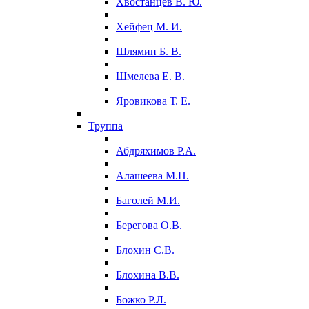
Хвостанцев В. Ю.
Хейфец М. И.
Шлямин Б. В.
Шмелева Е. В.
Яровикова Т. Е.
Труппа
Абдряхимов Р.А.
Алашеева М.П.
Баголей М.И.
Берегова О.В.
Блохин С.В.
Блохина В.В.
Божко Р.Л.