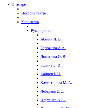
О театре
История театра
Коллектив
Руководство
Абелян Л. В.
Горбачева А.А.
Доманова О. В.
Золина Е. И.
Кайнов Б.П.
Комиссарова М. А.
Лебедева Е. Д.
Плутенко А. А.