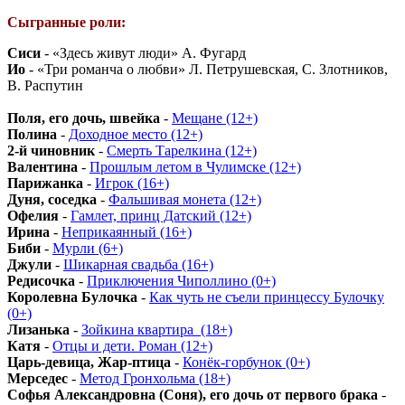
Сыгранные роли:
Сиси
- «Здесь живут люди» А. Фугард
Ио
- «Три романча о любви» Л. Петрушевская, С. Злотников,
В. Распутин
Поля, его дочь, швейка
-
Мещане (12+)
Полина
-
Доходное место (12+)
2-й чиновник
-
Смерть Тарелкина (12+)
Валентина
-
Прошлым летом в Чулимске (12+)
Парижанка
-
Игрок (16+)
Дуня, соседка
-
Фальшивая монета (12+)
Офелия
-
Гамлет, принц Датский (12+)
Ирина
-
Неприкаянный (16+)
Биби
-
Мурли (6+)
Джули
-
Шикарная свадьба (16+)
Редисочка
-
Приключения Чиполлино (0+)
Королевна Булочка
-
Как чуть не съели принцессу Булочку
(0+)
Лизанька
-
Зойкина квартира_(18+)
Катя
-
Отцы и дети. Роман (12+)
Царь-девица, Жар-птица
-
Конёк-горбунок (0+)
Мерседес
-
Метод Гронхольма (18+)
Софья Александровна (Соня), его дочь от первого брака
-