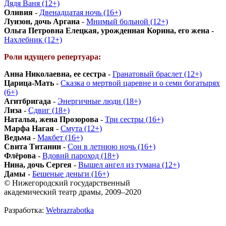
Дядя Ваня (12+)
Оливия
-
Двенадцатая ночь (16+)
Луизон, дочь Аргана
-
Мнимый больной (12+)
Ольга Петровна Елецкая, урожденная Корина, его жена
-
Нахлебник (12+)
Роли идущего репертуара:
Анна Николаевна, ее сестра
-
Гранатовый браслет (12+)
Царица-Мать
-
Сказка о мертвой царевне и о семи богатырях
(6+)
Агитбригада
-
Энергичные люди (18+)
Лиза
-
Сдвиг (18+)
Наталья, жена Прозорова
-
Три сестры (16+)
Марфа Нагая
-
Смута (12+)
Ведьма
-
Макбет (16+)
Свита Титании
-
Сон в летнюю ночь (16+)
Флёрова
-
Вдовий пароход (18+)
Нина, дочь Сергея
-
Вышел ангел из тумана (12+)
Дамы
-
Бешеные деньги (16+)
© Нижегородский государственный
академический театр драмы, 2009–2020
Разработка:
Webrazrabotka