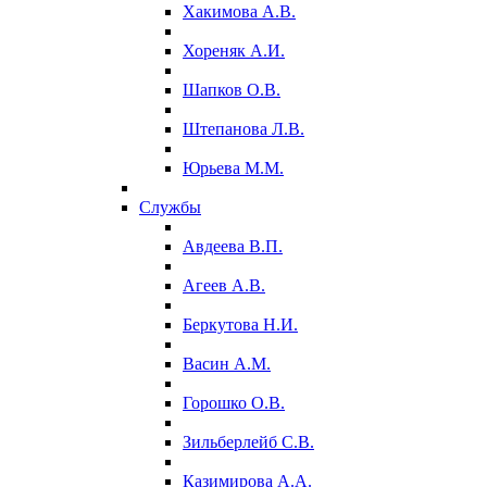
Хакимова А.В.
Хореняк А.И.
Шапков О.В.
Штепанова Л.В.
Юрьева М.М.
Службы
Авдеева В.П.
Агеев А.В.
Беркутова Н.И.
Васин А.М.
Горошко О.В.
Зильберлейб С.В.
Казимирова А.А.