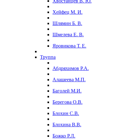
Хвостанцев В. Ю.
Хейфец М. И.
Шлямин Б. В.
Шмелева Е. В.
Яровикова Т. Е.
Труппа
Абдряхимов Р.А.
Алашеева М.П.
Баголей М.И.
Берегова О.В.
Блохин С.В.
Блохина В.В.
Божко Р.Л.