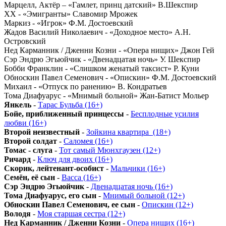
Марцелл, Актёр – «Гамлет, принц датский» В.Шекспир
ХХ - «Эмигранты» Славомир Мрожек
Маркиз - «Игрок» Ф.М. Достоевский
Жадов Василий Николаевич - «Доходное место» А.Н.
Островский
Нед Карманник / Дженни Козни - «Опера нищих» Джон Гей
Сэр Эндрю Эгьюйчик - «Двенадцатая ночь» У. Шекспир
Бобби Франклин - «Слишком женатый таксист» Р. Куни
Обноскин Павел Семенович - «Опискин» Ф.М. Достоевский
Михаил - «Отпуск по ранению» В. Кондратьев
Тома Диафуарус - «Мнимый больной» Жан-Батист Мольер
Янкель
-
Тарас Бульба (16+)
Бойе, приближенный принцессы
-
Бесплодные усилия
любви (16+)
Второй неизвестный
-
Зойкина квартира_(18+)
Второй солдат
-
Саломея (16+)
Томас - слуга
-
Тот самый Мюнхгаузен (12+)
Ричард
-
Ключ для двоих (16+)
Скорик, лейтенант-особист
-
Мальчики (16+)
Семён, её сын
-
Васса (16+)
Сэр Эндрю Эгьюйчик
-
Двенадцатая ночь (16+)
Тома Диафуарус, его сын
-
Мнимый больной (12+)
Обноскин Павел Семенович, ее сын
-
Опискин (12+)
Володя
-
Моя старшая сестра (12+)
Нед Карманник / Дженни Козни
-
Опера нищих (16+)