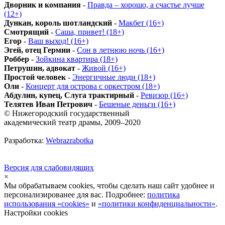
Дворник и компания
-
Правда – хорошо, а счастье лучше
(12+)
Дункан, король шотландский
-
Макбет (16+)
Смотрящий
-
Саша, привет! (18+)
Егор
-
Ваш выход! (16+)
Эгей, отец Гермии
-
Сон в летнюю ночь (16+)
Роббер
-
Зойкина квартира (18+)
Петрушин, адвокат
-
Живой (16+)
Простой человек
-
Энергичные люди (18+)
Оли
-
Концерт для острова с оркестром (18+)
Абдулин, купец, Слуга трактирный
-
Ревизор (16+)
Телятев Иван Петрович
-
Бешеные деньги (16+)
© Нижегородский государственный
академический театр драмы, 2009–2020
Разработка:
Webrazrabotka
Версия для слабовидящих
×
Мы обрабатываем cookies, чтобы сделать наш сайт удобнее и
персонализированее для вас. Подробнее:
политика
использования «cookies»
и
«политики конфиденциальности»
.
Настройки cookies