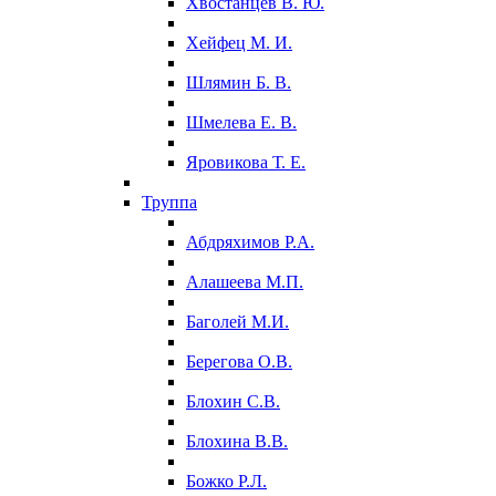
Хвостанцев В. Ю.
Хейфец М. И.
Шлямин Б. В.
Шмелева Е. В.
Яровикова Т. Е.
Труппа
Абдряхимов Р.А.
Алашеева М.П.
Баголей М.И.
Берегова О.В.
Блохин С.В.
Блохина В.В.
Божко Р.Л.