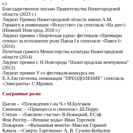
г.)
Благодарственное письмо Правительства Нижегородской
области (2023 г.)
Лауреат Премии Нижегородской области имени А.М.
Горького в номинации «Искусство» (за спектакль «На дне»)
(Нижний Новгород, 2018 г.)
Лауреат премии «Творческая удача» фестиваля «Премьеры
сезона» за исполнение роли Павла I в спектакле «Павел I»
(2016)
Почетная грамота Министерства культуры Нижегородской
области (2014)
Лауреат премии г. Н.Новгорода "Нижегородская жемчужина"
(2012)
Лауреат премии V-го фестиваля-конкурса им.
Е.А.Евстигнеева, номинация "ПРЕОДОЛЕНИЕ" спектакль
«Эмигранты» С.Мрожек.
Сыгранные роли:
Цыган – «Похождения г-на Ч.» М.Булгаков
Свинопас – «Принцесса и свинопас» Ш.Перро
Степан – «Емелино счастье» В.Новацкий, Р.Сэф
Фон Рихтер - «Вешние воды» Иван Тургенев
Пожарник - «Фальшивая монета» Максим Горький
Качала - «Смерть Тарелкина» А. В. Сухово-Кобылин