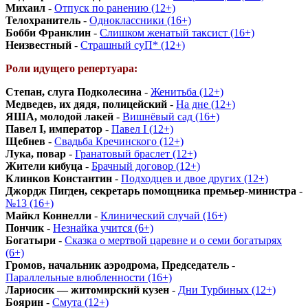
Михаил
-
Отпуск по ранению (12+)
Телохранитель
-
Одноклассники (16+)
Бобби Франклин
-
Слишком женатый таксист (16+)
Неизвестный
-
Страшный суП* (12+)
Роли идущего репертуара:
Степан, слуга Подколесина
-
Женитьба (12+)
Медведев, их дядя, полицейский
-
На дне (12+)
ЯША, молодой лакей
-
Вишнёвый сад (16+)
Павел I, император
-
Павел I (12+)
Щебнев
-
Свадьба Кречинского (12+)
Лука, повар
-
Гранатовый браслет (12+)
Жители кибуца
-
Брачный договор (12+)
Клинков Константин
-
Подходцев и двое других (12+)
Джордж Пигден, секретарь помощника премьер-министра
-
№13 (16+)
Майкл Коннелли
-
Клинический случай (16+)
Пончик
-
Незнайка учится (6+)
Богатыри
-
Сказка о мертвой царевне и о семи богатырях
(6+)
Громов, начальник аэродрома, Председатель
-
Параллельные влюбленности (16+)
Лариосик — житомирский кузен
-
Дни Турбиных (12+)
Боярин
-
Смута (12+)