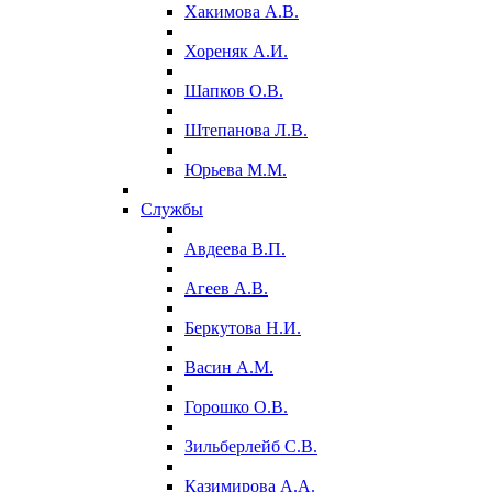
Хакимова А.В.
Хореняк А.И.
Шапков О.В.
Штепанова Л.В.
Юрьева М.М.
Службы
Авдеева В.П.
Агеев А.В.
Беркутова Н.И.
Васин А.М.
Горошко О.В.
Зильберлейб С.В.
Казимирова А.А.