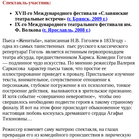
Спектакль-участник:
XVII-го Международного фестиваля «Славянские
театральные встречи»
(г. Брянск, 2009 г.)
IX-го Международного театрального фестиваля им.
Ф. Волкова
(г. Ярославль, 2008 г.)
Пьеса «Женитьба», написанная Н.В. Гоголем в 1833году -
одна из самых таинственных пьес русского классического
репертуара! Гоголь является истинным первопроходцем
театра абсурда, предшественником Хармса. Комедии Гоголя
— подлинное чудо искусства. По мнению режиссёра Валерия
Саркисова характер пьесы таков, что простое ее
иллюстрирование приведет к провалу. Пристальное изучение
текста, внимательное, сочувственное отношение к
персонажам, глубокое погружение в их психологию, тонкое
построение действия, выливаются в зрительское признание.
И хотя событие «совершенно невероятное», чтобы оно
свершилось необходимо подвести героев к такому странному
финалу. И вот на этом фоне происходит обыкновенное чудо:
настоящая любовь коснулась дремавшего сердца Агафьи
Тихоновны…
Режиссер изменяет саму материю спектакля, на глазах
превращая его из комедийного происшествия в лирическую