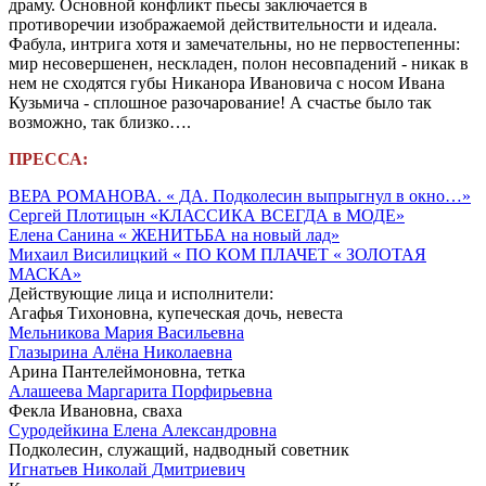
драму. Основной конфликт пьесы заключается в
противоречии изображаемой действительности и идеала.
Фабула, интрига хотя и замечательны, но не первостепенны:
мир несовершенен, нескладен, полон несовпадений - никак в
нем не сходятся губы Никанора Ивановича c носом Ивана
Кузьмича - сплошное разочарование! А счастье было так
возможно, так близко….
ПРЕССА:
ВЕРА РОМАНОВА. « ДА. Подколесин выпрыгнул в окно…»
Сергей Плотицын «КЛАССИКА ВСЕГДА в МОДЕ»
Елена Санина « ЖЕНИТЬБА на новый лад»
Михаил Висилицкий « ПО КОМ ПЛАЧЕТ « ЗОЛОТАЯ
МАСКА»
Действующие лица и исполнители:
Агафья Тихоновна, купеческая дочь, невеста
Мельникова Мария Васильевна
Глазырина Алёна Николаевна
Арина Пантелеймоновна, тетка
Алашеева Маргарита Порфирьевна
Фекла Ивановна, сваха
Суродейкина Елена Александровна
Подколесин, служащий, надводный советник
Игнатьев Николай Дмитриевич