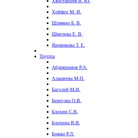
Хвостанцев В. Ю.
Хейфец М. И.
Шлямин Б. В.
Шмелева Е. В.
Яровикова Т. Е.
Труппа
Абдряхимов Р.А.
Алашеева М.П.
Баголей М.И.
Берегова О.В.
Блохин С.В.
Блохина В.В.
Божко Р.Л.