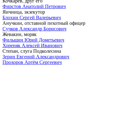
Кочкарев, друг его
Фирстов Анатолий Петрович
Яичница, экзекутор
Блохин Сергей Валерьевич
Анучкин, отставной пехотный офицер
Сучков Александр Борисович
Жевакин, моряк
Фильшин Юрий Дометьевич
Хореняк Алексей Иванович
Степан, слуга Подколесина
Зерин Евгений Александрович
Прохоров Артём Сергеевич