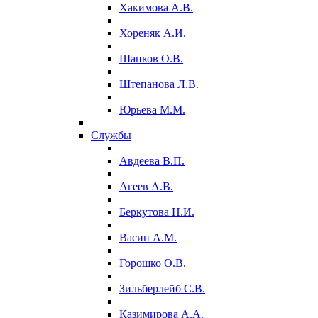
Хакимова А.В.
Хореняк А.И.
Шапков О.В.
Штепанова Л.В.
Юрьева М.М.
Службы
Авдеева В.П.
Агеев А.В.
Беркутова Н.И.
Васин А.М.
Горошко О.В.
Зильберлейб С.В.
Казимирова А.А.