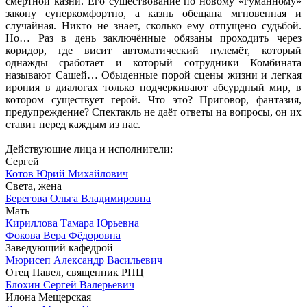
смертной казни. Его существование по новому «гуманному»
закону суперкомфортно, а казнь обещана мгновенная и
случайная. Никто не знает, сколько ему отпущено судьбой.
Но… Раз в день заключённые обязаны проходить через
коридор, где висит автоматический пулемёт, который
однажды сработает и который сотрудники Комбината
называют Сашей… Обыденные порой сцены жизни и легкая
ирония в диалогах только подчеркивают абсурдный мир, в
котором существует герой. Что это? Приговор, фантазия,
предупреждение? Спектакль не даёт ответы на вопросы, он их
ставит перед каждым из нас.
Действующие лица и исполнители:
Сергей
Котов Юрий Михайлович
Света, жена
Берегова Ольга Владимировна
Мать
Кириллова Тамара Юрьевна
Фокова Вера Фёдоровна
Заведующий кафедрой
Мюрисеп Александр Васильевич
Отец Павел, священник РПЦ
Блохин Сергей Валерьевич
Илона Мещерская