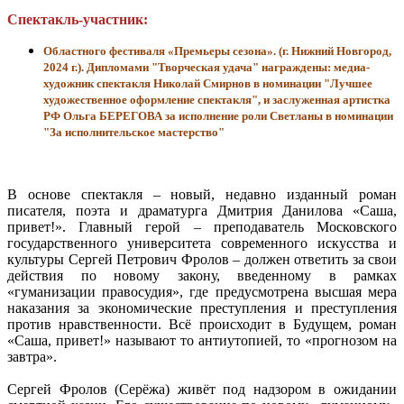
Спектакль-участник:
Областного фестиваля «Премьеры сезона». (г. Нижний Новгород,
2024 г.). Дипломами "Творческая удача" награждены: медиа-
художник спектакля Николай Смирнов в номинации "Лучшее
художественное оформление спектакля", и заслуженная артистка
РФ Ольга БЕРЕГОВА за исполнение роли Светланы в номинации
"За исполнительское мастерство"
В основе спектакля – новый, недавно изданный роман
писателя, поэта и драматурга Дмитрия Данилова «Саша,
привет!». Главный герой – преподаватель Московского
государственного университета современного искусства и
культуры Сергей Петрович Фролов – должен ответить за свои
действия по новому закону, введенному в рамках
«гуманизации правосудия», где предусмотрена высшая мера
наказания за экономические преступления и преступления
против нравственности. Всё происходит в Будущем, роман
«Саша, привет!» называют то антиутопией, то «прогнозом на
завтра».
Сергей Фролов (Серёжа) живёт под надзором в ожидании