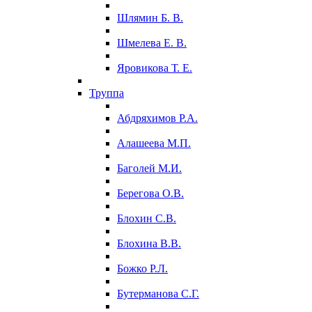
Шлямин Б. В.
Шмелева Е. В.
Яровикова Т. Е.
Труппа
Абдряхимов Р.А.
Алашеева М.П.
Баголей М.И.
Берегова О.В.
Блохин С.В.
Блохина В.В.
Божко Р.Л.
Бутерманова С.Г.