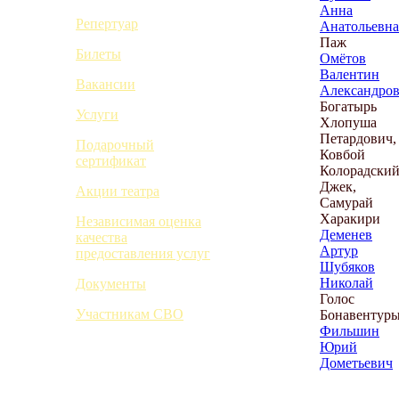
Анна
Репертуар
Анатольевна
Паж
Билеты
Омётов
Валентин
Вакансии
Александро
Богатырь
Услуги
Хлопуша
Петардович,
Подарочный
Ковбой
сертификат
Колорадски
Джек,
Акции театра
Самурай
Харакири
Независимая оценка
Деменев
качества
Артур
предоставления услуг
Шубяков
Николай
Документы
Голос
Участникам СВО
Бонавентур
Фильшин
Юрий
Дометьевич