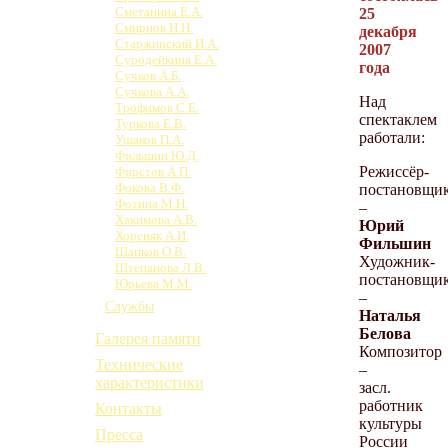
Сметанина Е.А.
25
Смирнов Н.Н.
декабря
Старжинский И.А.
2007
Суродейкина Е.А.
года
Сучков А.Б.
Сучкова А.А.
Над
Трофимов С.Е.
спектаклем
Туркова Е.В.
работали:
Ушаков П.А.
Фильшин Ю.Д.
Режиссёр-
Фирстов А.П.
Фокова В.Ф.
постановщи
Фотина М.Н.
–
Хакимова А.В.
Юрий
Хореняк А.И.
Фильшин
Шапков О.В.
Художник-
Штепанова Л.В.
постановщи
Юрьева М.М.
–
Службы
Наталья
Белова
Галерея памяти
Композитор
Технические
–
характеристики
засл.
работник
Контакты
культуры
Пресса
России