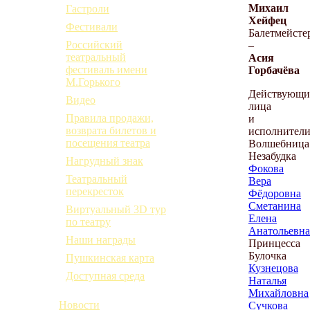
Михаил
Гастроли
Хейфец
Фестивали
Балетмейсте
Российский
–
театральный
Асия
фестиваль имени
Горбачёва
М.Горького
Действующи
Видео
лица
Правила продажи,
и
возврата билетов и
исполнители
посещения театра
Волшебница
Незабудка
Нагрудный знак
Фокова
Театральный
Вера
перекресток
Фёдоровна
Сметанина
Виртуальный 3D тур
Елена
по театру
Анатольевна
Наши награды
Принцесса
Булочка
Пушкинская карта
Кузнецова
Доступная среда
Наталья
Михайловна
Новости
Сучкова