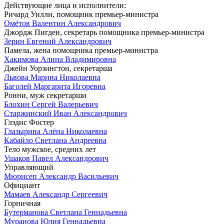
Действующие лица и исполнители:
Ричард Уилли, помощник премьер-министра
Омётов Валентин Александрович
Джордж Пигден, секретарь помощника премьер-министра
Зерин Евгений Александрович
Памела, жена помощника премьер-министра
Хакимова Алина Владимировна
Джейн Уорзингтон, секретарша
Львова Марина Николаевна
Баголей Маргарита Игоревна
Ронни, муж секретарши
Блохин Сергей Валерьевич
Старжинский Иван Александрович
Глэдис Фостер
Глазырина Алёна Николаевна
Кабайло Светлана Андреевна
Тело мужское, средних лет
Ушаков Павел Александрович
Управляющий
Мюрисеп Александр Васильевич
Официант
Мамаев Александр Сергеевич
Горничная
Бутерманова Светлана Геннадьевна
Муранова Юлия Геннадьевна