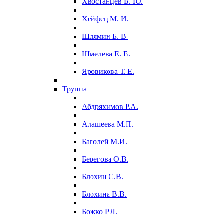
Хвостанцев В. Ю.
Хейфец М. И.
Шлямин Б. В.
Шмелева Е. В.
Яровикова Т. Е.
Труппа
Абдряхимов Р.А.
Алашеева М.П.
Баголей М.И.
Берегова О.В.
Блохин С.В.
Блохина В.В.
Божко Р.Л.