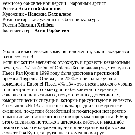
Режиссер обновленной версии - народный артист
России
Анатолий Фирстов
Художник -
Надежда Бахвалова
Композитор - заслуженный работник культуры
России
Михаил Хейфец
Балетмейстер -
Асия Горбачева
Убойная классическая комедия положений, какие рождаются
раз в столетие!
Если вы хотите элегантно отдохнуть и провести беззаботный
вечер, то «№13» («Out of Order»-«Беспорядок») то, что нужно.
Пьеса Рэя Куни в 1999 году была удостоена престижной
премии Лоуренса Оливье, а в 2000-м признана лучшей
комедией в Европе! Пьеса «№ 13» - это пьеса высокого уровня
и по интриге, и по сюжету, и по бесконечной веренице
совершенно немыслимых, потусторонних, детективных,
юмористических ситуаций, которые присутствуют в ее тексте.
Спектакль «№ 13» - это спектакль-праздник: гомерически
смешной, по-детски беззаботный и по-актерски невероятно
талантливый, с абсолютно неповторимым колоритом. Юмор
этого спектакля не только в актерских работах и масштабе
режиссерского воображения, но и в невероятном фарсовом
сюжете Рэя Куни, закрутившего комедию вокруг