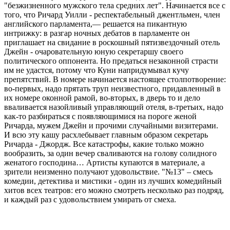
"безжизненного мужского тела средних лет". Начинается все с
того, что Ричард Уилли - респектабельный джентльмен, член
английского парламента,— решается на пикантную
интрижку: в разгар ночных дебатов в парламенте он
приглашает на свидание в роскошный пятизвездочный отель
Джейн - очаровательную юную секретаршу своего
политического оппонента. Но предаться незаконной страсти
им не удастся, потому что Куни напридумывал кучу
препятствий. В номере начинается настоящее столпотворение:
во-первых, надо прятать труп неизвестного, придавленный в
их номере оконной рамой, во-вторых, в дверь то и дело
вваливается назойливый управляющий отеля, в-третьих, надо
как-то разбираться с появляющимися на пороге женой
Ричарда, мужем Джейн и прочими случайными визитерами.
И всю эту кашу расхлебывает главным образом секретарь
Ричарда - Джордж. Все катастрофы, какие только можно
вообразить, за один вечер сваливаются на голову солидного
женатого господина… Артисты купаются в материале, а
зрители неизменно получают удовольствие. "№13" – смесь
комедии, детектива и мистики - один из лучших комедийный
хитов всех театров: его можно смотреть несколько раз подряд,
и каждый раз с удовольствием умирать от смеха.