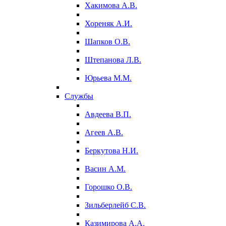
Хакимова А.В.
Хореняк А.И.
Шапков О.В.
Штепанова Л.В.
Юрьева М.М.
Службы
Авдеева В.П.
Агеев А.В.
Беркутова Н.И.
Васин А.М.
Горошко О.В.
Зильберлейб С.В.
Казимирова А.А.