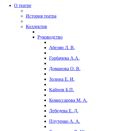
О театре
История театра
Коллектив
Руководство
Абелян Л. В.
Горбачева А.А.
Доманова О. В.
Золина Е. И.
Кайнов Б.П.
Комиссарова М. А.
Лебедева Е. Д.
Плутенко А. А.