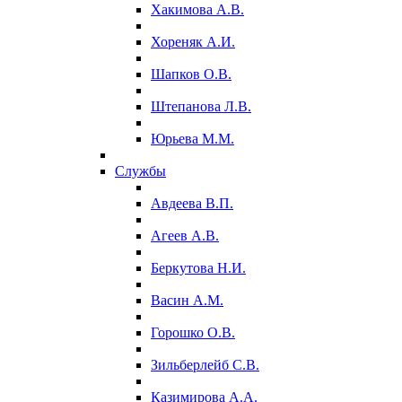
Хакимова А.В.
Хореняк А.И.
Шапков О.В.
Штепанова Л.В.
Юрьева М.М.
Службы
Авдеева В.П.
Агеев А.В.
Беркутова Н.И.
Васин А.М.
Горошко О.В.
Зильберлейб С.В.
Казимирова А.А.