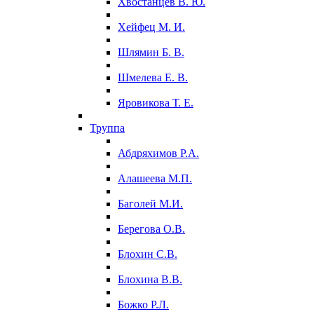
Хвостанцев В. Ю.
Хейфец М. И.
Шлямин Б. В.
Шмелева Е. В.
Яровикова Т. Е.
Труппа
Абдряхимов Р.А.
Алашеева М.П.
Баголей М.И.
Берегова О.В.
Блохин С.В.
Блохина В.В.
Божко Р.Л.