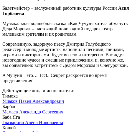
Балетмейстер – заслуженный работник культуры России
Асия
Горбачева
Музыкальная волшебная сказка «Как Чучуня хотела обмануть
Деда Мороза» – настоящий новогодний подарок театра
маленьким зрителям и их родителям.
Современную, задорную пьесу Дмитрия Голубецкого
режиссёр и молодые артисты наполнили песнями, танцами,
играми и викторинами. Будет весело и интересно. Вас ждут
новогодние чудеса и смешные приключения, и, конечно же,
вы обязательно встретитесь с Дедом Морозом и Снегурочкой.
А Чучуня – это… Тсс!.. Секрет раскроется во время
представления!
Действующие лица и исполнители:
Тимоха
Ушаков Павел Александрович
Барбос
Мамаев Александр Сергеевич
Баба Яга
Глазырина Алёна Николаевна
Кощей