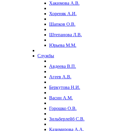
Хакимова А.В.
Хореняк А.И.
Шапков О.В.
Штепанова Л.В.
Юрьева М.М.
Службы
Авдеева В.П.
Агеев А.В.
Беркутова Н.И.
Васин А.М.
Горошко О.В.
Зильберлейб С.В.
Казимирова А.А.