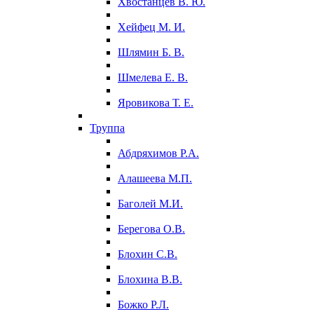
Хвостанцев В. Ю.
Хейфец М. И.
Шлямин Б. В.
Шмелева Е. В.
Яровикова Т. Е.
Труппа
Абдряхимов Р.А.
Алашеева М.П.
Баголей М.И.
Берегова О.В.
Блохин С.В.
Блохина В.В.
Божко Р.Л.