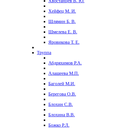
Хвостанцев В. Ю.
Хейфец М. И.
Шлямин Б. В.
Шмелева Е. В.
Яровикова Т. Е.
Труппа
Абдряхимов Р.А.
Алашеева М.П.
Баголей М.И.
Берегова О.В.
Блохин С.В.
Блохина В.В.
Божко Р.Л.