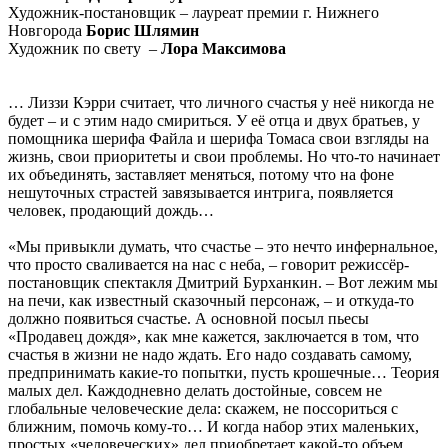
Художник-постановщик – лауреат премии г. Нижнего
Новгорода
Борис Шлямин
Художник по свету –
Лора Максимова
… Лиззи Кэрри считает, что личного счастья у неё никогда не
будет – и с этим надо смириться. У её отца и двух братьев, у
помощника шерифа Файла и шерифа Томаса свои взгляды на
жизнь, свои приоритеты и свои проблемы. Но что-то начинает
их объединять, заставляет меняться, потому что на фоне
нешуточных страстей завязывается интрига, появляется
человек, продающий дождь…
«Мы привыкли думать, что счастье – это нечто инфернальное,
что просто сваливается на нас с неба, – говорит режиссёр-
постановщик спектакля Дмитрий Бурханкин. – Вот лежим мы
на печи, как известный сказочный персонаж, – и откуда-то
должно появиться счастье. А основной посыл пьесы
«Продавец дождя», как мне кажется, заключается в том, что
счастья в жизни не надо ждать. Его надо создавать самому,
предпринимать какие-то попытки, пусть крошечные… Теория
малых дел. Каждодневно делать достойные, совсем не
глобальные человеческие дела: скажем, не поссориться с
ближним, помочь кому-то… И когда набор этих маленьких,
простых «человеческих» дел приобретает какой-то объем,