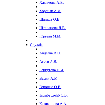
Хакимова А.В.
Хореняк А.И.
Шапков О.В.
Штепанова Л.В.
Юрьева М.М.
Службы
Авдеева В.П.
Агеев А.В.
Беркутова Н.И.
Васин А.М.
Горошко О.В.
Зильберлейб С.В.
Казимирова А.А.