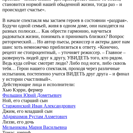
становится нормой нашей обыденной жизни, тогда раз – и
происходит счастье».
В начале спектакля мы застаем героев в состоянии «раздрая».
Будучи одной семьей, живя в одном доме, они находятся на
разных полюсах… Как обрести гармонию, научиться
радоваться жизни, понимать и принимать близких? Вопрос
риторический… Но автор пьесы, режиссер и актеры дают нам
шанс хоть немножечко приблизиться к ответу. «Конечно,
рецепт не стопроцентный, – уточняет режиссер. – Главное –
развернуть людей друг к другу, УВИДЕТЬ того, кто рядом.
Ведь куда сейчас смотрят люди? Либо под ноги, либо сквозь
тебя… Герои нашего спектакля, проходя через различные
испытания, постепенно учатся ВИДЕТЬ друг друга – и финал
у истории счастливый».
Действующие лица и исполнители:
Хью Кэрри, фермер
Фильшин Юрий Дометьевич
Ной, его старший сын
Старжинский Иван Александрович
Джим, его младший сын
Абдряхимов Рустам Ахметович
Лиззи, его дочь
Мельникова Мария Васильевна
Томас, шериф