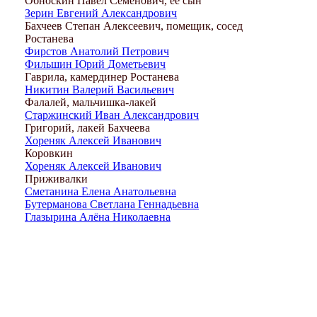
Обноскин Павел Семенович, ее сын
Зерин Евгений Александрович
Бахчеев Степан Алексеевич, помещик, сосед
Ростанева
Фирстов Анатолий Петрович
Фильшин Юрий Дометьевич
Гаврила, камердинер Ростанева
Никитин Валерий Васильевич
Фалалей, мальчишка-лакей
Старжинский Иван Александрович
Григорий, лакей Бахчеева
Хореняк Алексей Иванович
Коровкин
Хореняк Алексей Иванович
Приживалки
Сметанина Елена Анатольевна
Бутерманова Светлана Геннадьевна
Глазырина Алёна Николаевна