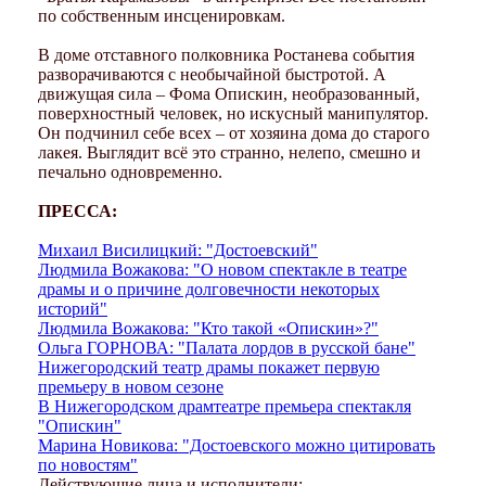
по собственным инсценировкам.
В доме отставного полковника Ростанева события
разворачиваются с необычайной быстротой. А
движущая сила – Фома Опискин, необразованный,
поверхностный человек, но искусный манипулятор.
Он подчинил себе всех – от хозяина дома до старого
лакея. Выглядит всё это странно, нелепо, смешно и
печально одновременно.
ПРЕССА:
Михаил Висилицкий: "Достоевский"
Людмила Вожакова: "О новом спектакле в театре
драмы и о причине долговечности некоторых
историй"
Людмила Вожакова: "Кто такой «Опискин»?"
Ольга ГОРНОВА: "Палата лордов в русской бане"
Нижегородский театр драмы покажет первую
премьеру в новом сезоне
В Нижегородском драмтеатре премьера спектакля
"Опискин"
Марина Новикова: "Достоевского можно цитировать
по новостям"
Действующие лица и исполнители: