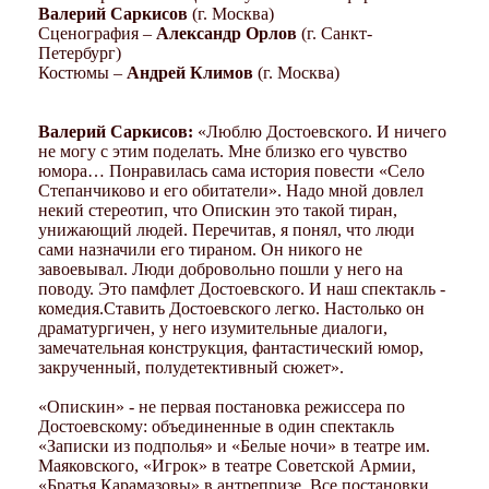
Валерий Саркисов
(г. Москва)
Сценография –
Александр Орлов
(г. Санкт-
Петербург)
Костюмы –
Андрей Климов
(г. Москва)
Валерий Саркисов:
«Люблю Достоевского. И ничего
не могу с этим поделать. Мне близко его чувство
юмора… Понравилась сама история повести «Село
Степанчиково и его обитатели». Надо мной довлел
некий стереотип, что Опискин это такой тиран,
унижающий людей. Перечитав, я понял, что люди
сами назначили его тираном. Он никого не
завоевывал. Люди добровольно пошли у него на
поводу. Это памфлет Достоевского. И наш спектакль -
комедия.Ставить Достоевского легко. Настолько он
драматургичен, у него изумительные диалоги,
замечательная конструкция, фантастический юмор,
закрученный, полудетективный сюжет».
«Опискин» - не первая постановка режиссера по
Достоевскому: объединенные в один спектакль
«Записки из подполья» и «Белые ночи» в театре им.
Маяковского, «Игрок» в театре Советской Армии,
«Братья Карамазовы» в антрепризе. Все постановки