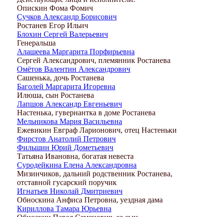
Опискин Фома Фомич
Сучков Александр Борисович
Ростанев Егор Ильич
Блохин Сергей Валерьевич
Генеральша
Алашеева Маргарита Порфирьевна
Сергей Александрович, племянник Ростанева
Омётов Валентин Александрович
Сашенька, дочь Ростанева
Баголей Маргарита Игоревна
Илюша, сын Ростанева
Лапшов Александр Евгеньевич
Настенька, гувернантка в доме Ростанева
Мельникова Мария Васильевна
Ежевикин Евграф Ларионович, отец Настеньки
Фирстов Анатолий Петрович
Фильшин Юрий Дометьевич
Татьяна Ивановна, богатая невеста
Суродейкина Елена Александровна
Мизинчиков, дальний родственник Ростанева,
отставной гусарский поручик
Игнатьев Николай Дмитриевич
Обноскина Анфиса Петровна, уездная дама
Кириллова Тамара Юрьевна