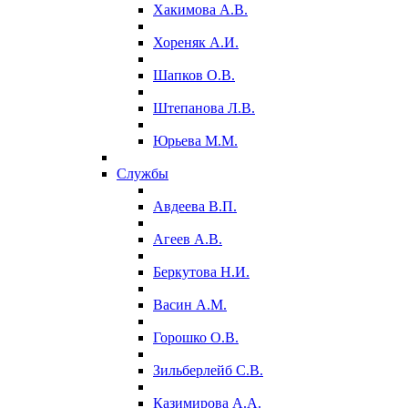
Хакимова А.В.
Хореняк А.И.
Шапков О.В.
Штепанова Л.В.
Юрьева М.М.
Службы
Авдеева В.П.
Агеев А.В.
Беркутова Н.И.
Васин А.М.
Горошко О.В.
Зильберлейб С.В.
Казимирова А.А.