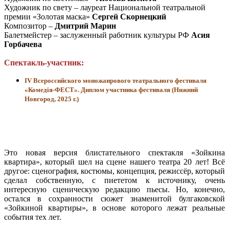
Художник по свету – лауреат Национальной театральной
премии «Золотая маска»
Сергей Скорнецкий
Композитор –
Дмитрий Марин
Балетмейстер – заслуженный работник культуры РФ
Асия
Горбачева
Спектакль-участник:
IV Всероссийского моножанрового театрального фестиваля
«Комедiя-ФЕСТ». Диплом участника фестиваля (Нижний
Новгород, 2025 г.)
Это новая версия блистательного спектакля «Зойкина
квартира», который шел на сцене нашего театра 20 лет! Всё
другое: сценография, костюмы, концепция, режиссёр, который
сделал собственную, с пиететом к источнику, очень
интересную сценическую редакцию пьесы. Но, конечно,
остался в сохранности сюжет знаменитой булгаковской
«Зойкиной квартиры», в основе которого лежат реальные
события тех лет.