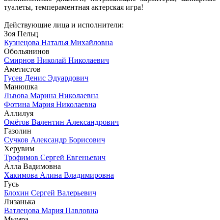
туалеты, темпераментная актерская игра!
Действующие лица и исполнители:
Зоя Пельц
Кузнецова Наталья Михайловна
Обольянинов
Смирнов Николай Николаевич
Аметистов
Гусев Денис Эдуардович
Манюшка
Львова Марина Николаевна
Фотина Мария Николаевна
Аллилуя
Омётов Валентин Александрович
Газолин
Сучков Александр Борисович
Херувим
Трофимов Сергей Евгеньевич
Алла Вадимовна
Хакимова Алина Владимировна
Гусь
Блохин Сергей Валерьевич
Лизанька
Ватлецова Мария Павловна
Мымра