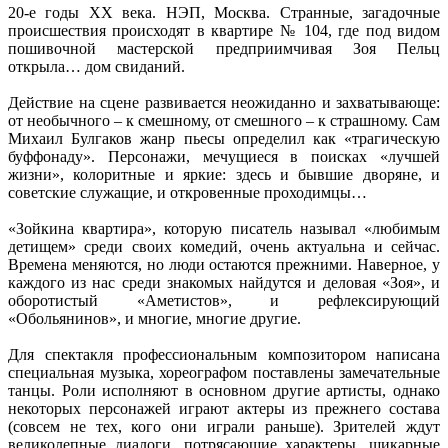
20-е годы ХХ века. НЭП, Москва. Странные, загадочные
происшествия происходят в квартире № 104, где под видом
пошивочной мастерской предприимчивая Зоя Пельц
открыла… дом свиданий.
Действие на сцене развивается неожиданно и захватывающе:
от необычного – к смешному, от смешного – к страшному. Сам
Михаил Булгаков жанр пьесы определил как «трагическую
буффонаду». Персонажи, мечущиеся в поисках «лучшей
жизни», колоритные и яркие: здесь и бывшие дворяне, и
советские служащие, и откровенные проходимцы…
«Зойкина квартира», которую писатель называл «любимым
детищем» среди своих комедий, очень актуальна и сейчас.
Времена меняются, но люди остаются прежними. Наверное, у
каждого из нас среди знакомых найдутся и деловая «Зоя», и
оборотистый «Аметистов», и рефлексирующий
«Обольянинов», и многие, многие другие.
Для спектакля профессиональным композитором написана
специальная музыка, хореографом поставлены замечательные
танцы. Роли исполняют в основном другие артисты, однако
некоторых персонажей играют актеры из прежнего состава
(совсем не тех, кого они играли раньше). Зрителей ждут
великолепные диалоги, потрясающие характеры, шикарные