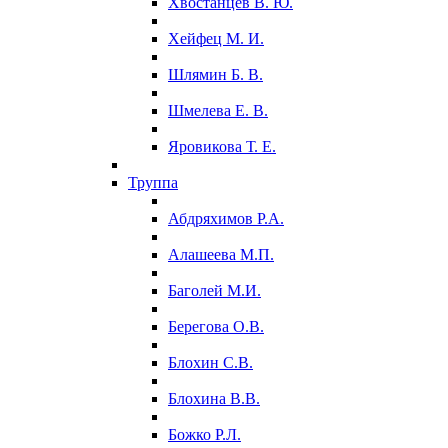
Хвостанцев В. Ю.
Хейфец М. И.
Шлямин Б. В.
Шмелева Е. В.
Яровикова Т. Е.
Труппа
Абдряхимов Р.А.
Алашеева М.П.
Баголей М.И.
Берегова О.В.
Блохин С.В.
Блохина В.В.
Божко Р.Л.